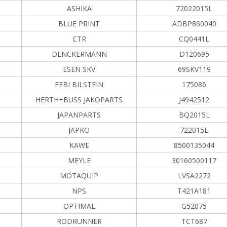
ASHIKA
72022015L
BLUE PRINT
ADBP860040
CTR
CQ0441L
DENCKERMANN
D120695
ESEN SKV
69SKV119
FEBI BILSTEIN
175086
HERTH+BUSS JAKOPARTS
J4942512
JAPANPARTS
BQ2015L
JAPKO
722015L
KAWE
8500135044
MEYLE
30160500117
MOTAQUIP
LVSA2272
NPS
T421A181
OPTIMAL
G52075
RODRUNNER
TCT687