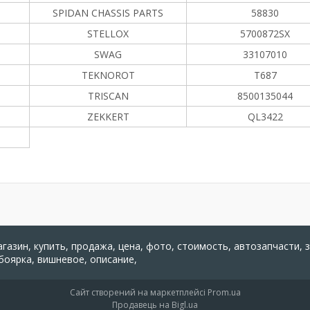
SPIDAN CHASSIS PARTS
58830
STELLOX
5700872SX
SWAG
33107010
TEKNOROT
T687
TRISCAN
8500135044
ZEKKERT
QL3422
агазин, купить, продажа, цена, фото, стоимость, автозапчасти, 
 боярка, вишневое, описание,
Сайт створений на маркетплейсі
Prom.ua
Продавець на Bigl.ua