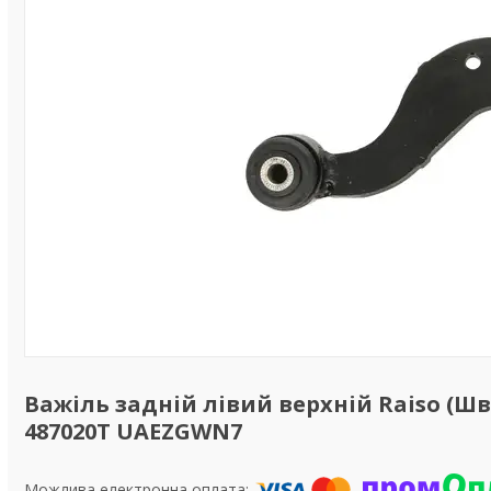
Важіль задній лівий верхній Raiso (Швец
487020T UAEZGWN7