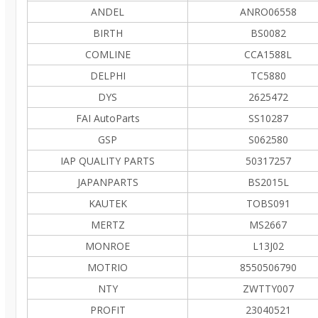
ANDEL
ANRO06558
BIRTH
BS0082
COMLINE
CCA1588L
DELPHI
TC5880
DYS
2625472
FAI AutoParts
SS10287
GSP
S062580
IAP QUALITY PARTS
50317257
JAPANPARTS
BS2015L
KAUTEK
TOBS091
MERTZ
MS2667
MONROE
L13J02
MOTRIO
8550506790
NTY
ZWTTY007
PROFIT
23040521