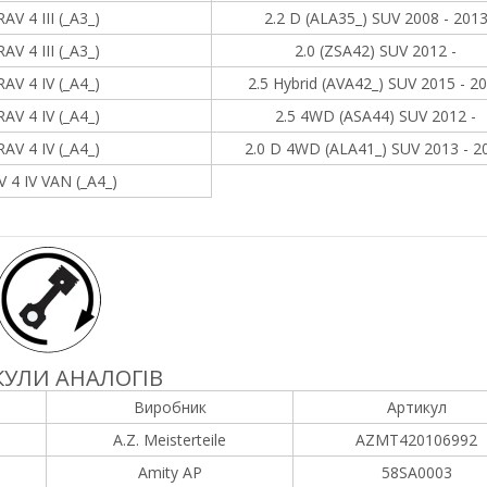
RAV 4 III (_A3_)
2.2 D (ALA35_) SUV 2008 - 201
RAV 4 III (_A3_)
2.0 (ZSA42) SUV 2012 -
RAV 4 IV (_A4_)
2.5 Hybrid (AVA42_) SUV 2015 - 2
RAV 4 IV (_A4_)
2.5 4WD (ASA44) SUV 2012 -
RAV 4 IV (_A4_)
2.0 D 4WD (ALA41_) SUV 2013 - 2
 4 IV VAN (_A4_)
УЛИ АНАЛОГІВ
Виробник
Артикул
A.Z. Meisterteile
AZMT420106992
Amity AP
58SA0003