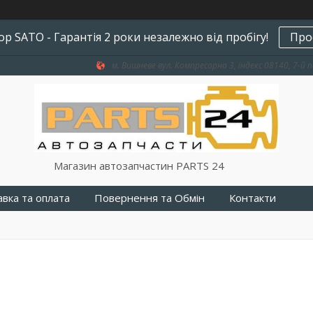
р SATO - Гарантія 2 роки незалежно від пробігу!
Про
м. Вишневе вул. Компресорна 3, індекс 08140, 7-й п
Магазин автозапчастин PARTS 24
вка та оплата
Повернення та Обмін
Контакти