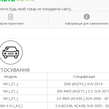
упити будь-який товар не покидаючи сайту.
арактеристики
Інформація для замовлення
СТОСУВАННЯ
Модель
Специфікація
NX (_Z1_)
200t (AGZ10_) SUV 2014 -
NX (_Z1_)
300 AWD (AGZ15_) 2 л. SUV 2017
NX (_Z1_)
2.0 4WD (ACA30_) SUV 2006 - 20
RAV 4 III (_A3_)
2.4 (ACA36, ACA38) SUV 2005 - 2