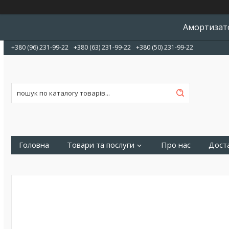
Амортизато
+380 (96) 231-99-22
+380 (63) 231-99-22
+380 (50) 231-99-22
Головна
Товари та послуги
Про нас
Доста