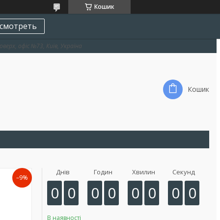
Кошик
смотреть
оверх, офіс №73, Київ, Україна
Кошик
Днів
Годин
Хвилин
Секунд
–9%
0
0
0
0
0
0
0
0
В наявності