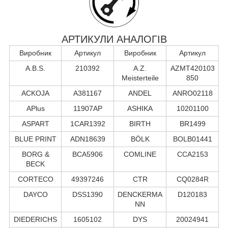
АРТИКУЛИ АНАЛОГІВ
Виробник
Артикул
Виробник
Артикул
A.B.S.
210392
A.Z.
AZMT420103
Meisterteile
850
ACKOJA
A381167
ANDEL
ANRO02118
APlus
11907AP
ASHIKA
10201100
ASPART
1CAR1392
BIRTH
BR1499
BLUE PRINT
ADN18639
BÖLK
BOLB01441
BORG &
BCA5906
COMLINE
CCA2153
BECK
CORTECO
49397246
CTR
CQ0284R
DAYCO
DSS1390
DENCKERMA
D120183
NN
DIEDERICHS
1605102
DYS
20024941