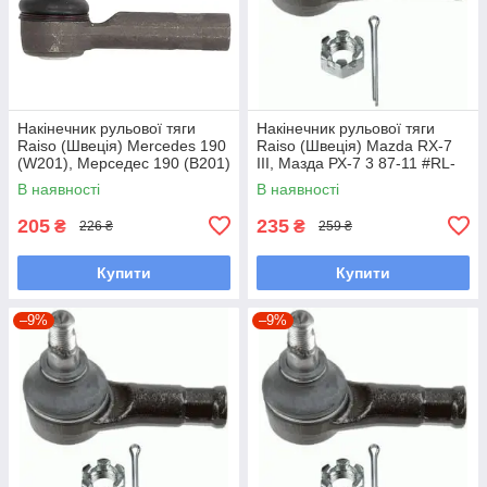
Накінечник рульової тяги
Накінечник рульової тяги
Raiso (Швеція) Mercedes 190
Raiso (Швеція) Mazda RX-7
(W201), Мерседес 190 (В201)
III, Мазда РХ-7 3 87-11 #RL-
82-93 #RL-338110M
232280M UAWSCEN7
В наявності
В наявності
UAGKZRA7
205
235
₴
₴
226 ₴
259 ₴
Купити
Купити
–9%
–9%