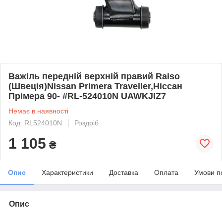
Важіль передній верхній правий Raiso
(Швеція)Nissan Primera Traveller,Ніссан
Прімера 90- #RL-524010N UAWKJIZ7
Немає в наявності
Код: RL524010N
Роздріб
1 105
₴
Опис
Характеристики
Доставка
Оплата
Умови п
Опис