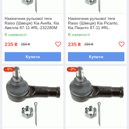
Накінечник рульової тяги
Накінечник рульової тяги
Raiso (Швеція) Kia Avella, Кіа
Raiso (Швеція) Kia Picanto,
Авелла 87-11 #RL-232280M
Кіа Піканто 87-11 #RL-
UALPSKZ7
232280M UAYINBP7
В наявності
В наявності
235
235
₴
₴
259 ₴
259 ₴
Купити
Купити
–9%
–9%