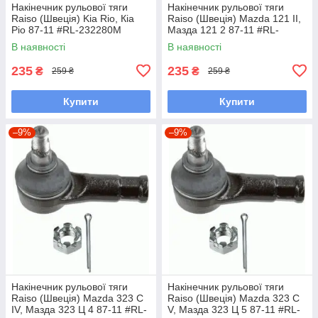
Накінечник рульової тяги
Накінечник рульової тяги
Raiso (Швеція) Kia Rio, Кіа
Raiso (Швеція) Mazda 121 II,
Ріо 87-11 #RL-232280M
Мазда 121 2 87-11 #RL-
UAYINBP7
232280M UAFKHJP7
В наявності
В наявності
235
235
₴
₴
259 ₴
259 ₴
Купити
Купити
–9%
–9%
Накінечник рульової тяги
Накінечник рульової тяги
Raiso (Швеція) Mazda 323 C
Raiso (Швеція) Mazda 323 C
IV, Мазда 323 Ц 4 87-11 #RL-
V, Мазда 323 Ц 5 87-11 #RL-