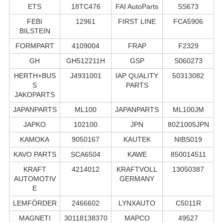
ETS
18TC476
FAI AutoParts
SS673
FEBI
12961
FIRST LINE
FCA5906
BILSTEIN
FORMPART
4109004
FRAP
F2329
GH
GH512211H
GSP
S060273
HERTH+BUS
J4931001
IAP QUALITY
50313082
S
PARTS
JAKOPARTS
JAPANPARTS
ML100
JAPANPARTS
ML100JM
JAPKO
102100
JPN
80Z1005JPN
KAMOKA
9050167
KAUTEK
NIBS019
KAVO PARTS
SCA6504
KAWE
850014511
KRAFT
4214012
KRAFTVOLL
13050387
AUTOMOTIV
GERMANY
E
LEMFÖRDER
2466602
LYNXAUTO
C5011R
MAGNETI
30118138370
MAPCO
49527