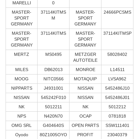
MARELLI
0
MASTER-
37114KITMS
MASTER-
24666PCSMS
SPORT
M
SPORT
GERMANY
GERMANY
MASTER-
37114KITMS
MASTER-
37114KITMSP
SPORT
SPORT
GERMANY
GERMANY
MERTZ
MS0495
METZGER
58028402
AUTOTEILE
MILES
DB62013
MONROE
L14511
MOOG
NITC0566
MOTAQUIP
LVSA962
NIPPARTS
J4931001
NISSAN
5452486J10
NISSAN
545242F010
NISSAN
5452486J01
NK
5012211
NK
5012212
NPS
N420N70
OCAP
0781818
OMG SRL
G404640S
OPEN PARTS
SSW111401
Oyodo
80Z1005OYO
PROFIT
23040379