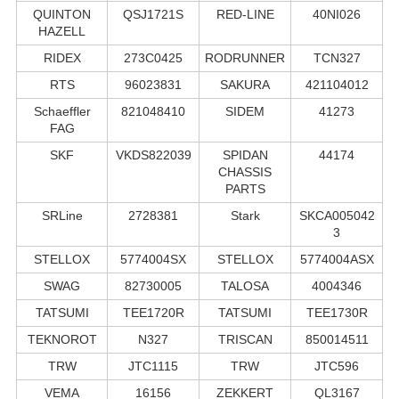
QUINTON
QSJ1721S
RED-LINE
40NI026
HAZELL
RIDEX
273C0425
RODRUNNER
TCN327
RTS
96023831
SAKURA
421104012
Schaeffler
821048410
SIDEM
41273
FAG
SKF
VKDS822039
SPIDAN
44174
CHASSIS
PARTS
SRLine
2728381
Stark
SKCA005042
3
STELLOX
5774004SX
STELLOX
5774004ASX
SWAG
82730005
TALOSA
4004346
TATSUMI
TEE1720R
TATSUMI
TEE1730R
TEKNOROT
N327
TRISCAN
850014511
TRW
JTC1115
TRW
JTC596
VEMA
16156
ZEKKERT
QL3167