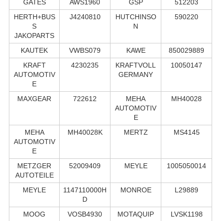
GATES
AWS1960
GSP
512203
HERTH+BUS
J4240810
HUTCHINSO
590220
S
N
JAKOPARTS
KAUTEK
VWBS079
KAWE
850029889
KRAFT
4230235
KRAFTVOLL
10050147
AUTOMOTIV
GERMANY
E
MAXGEAR
722612
MEHA
MH40028
AUTOMOTIV
E
MEHA
MH40028K
MERTZ
MS4145
AUTOMOTIV
E
METZGER
52009409
MEYLE
1005050014
AUTOTEILE
MEYLE
1147110000H
MONROE
L29889
D
MOOG
VOSB4930
MOTAQUIP
LVSK1198