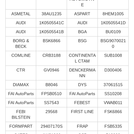
E
ASMETAL
38AU1235
ASPART
8HEM1005
AUDI
1K0505541C
AUDI
1K0505541D
AUDI
1K0505541B
BGA
BU0109
BORG &
BSK6866
BSG
BSG9070021
BECK
0
COMLINE
CRB3188
CONTINENTA
SUB1008
L CTAM
CTR
GV0946
DENCKERMA
D300406
NN
DIAMAX
B8046
DYS
37061515
FAI AutoParts
FPSB0510
FAI AutoParts
SS10208
FAI AutoParts
SS7543
FEBEST
VWAB011
FEBI
29568
FIRST LINE
FSK6866
BILSTEIN
FORMPART
29407170S
FRAP
FSB5335