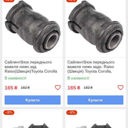
Сайлентблок переднього
Сайлентблок переднього
важеля нижн.зад
важеля нижн.задн. Raiso
Raiso(Швеція)Toyota Corolla
(Швеція) Toyota Corolla,
Liftback,Тойота Корола#RL-
Тойота Королла #RL-
В наявності
В наявності
486120H UAQBDMH7
486120H UAMCXAB7
165
165
₴
₴
182 ₴
182 ₴
Купити
Купити
–9%
–9%