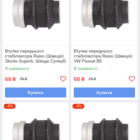
Втулка переднього
Втулка переднього
стабілізатора Raiso (Швеція)
стабілізатора Raiso (Швеція)
Skoda Superb, Шкода СуперБ
VW Passat B5
#RL-411317B UAYEIEW7
Variant,Фольксваген Пасат Б5
В наявності
В наявності
#RL-411317B UACLEWU7
68
68
₴
₴
75 ₴
75 ₴
Купити
Купити
–9%
–9%