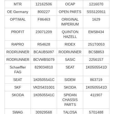
MTR
12162506
OCAP
1216070
OE Germany
800227
OPEN PARTS
SSS120911
OPTIMAL
F86463
ORIGINAL
1629
IMPERIUM
PROFIT
23071209
QUINTON
EMS8434
HAZELL
RAPRO
R54628
RIDEX
251T0053
RODRUNNER
BCAUBS097
RODRUNNER
BCSB853
RODRUNNER
BCVWBS079
SASIC
2256157
Schaeffler
829034810
SEAT
1K0505541D
FAG
SEAT
1K0505541C
SIDEM
863719
SKF
VKDS431001
SKODA
1K0505541D
SKODA
1K0505541C
SPIDAN
411907
CHASSIS
PARTS
SWAG
30929568
TALOSA
5701488