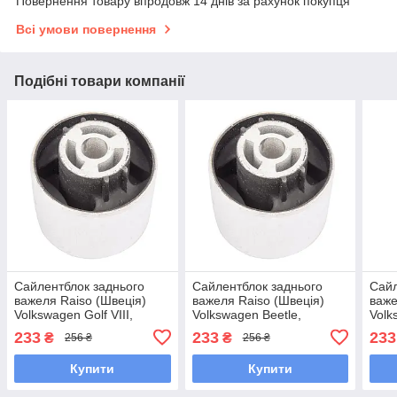
Повернення товару впродовж 14 днів за рахунок покупця
Всі умови повернення
Подібні товари компанії
Сайлентблок заднього
Сайлентблок заднього
Сайл
важеля Raiso (Швеція)
важеля Raiso (Швеція)
важе
Volkswagen Golf VIII,
Volkswagen Beetle,
Volk
Фольксваген Гольф 8 #RL-
Фольксваген Бітл 17- #RL-
Conv
233
233
233
₴
₴
256 ₴
256 ₴
1K0541D UAQRNNY7
1K0541D UAPDBJB7
Біт
UAQ
Купити
Купити