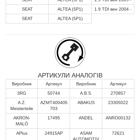
SEAT
ALTEA (5P1)
1.9 TDI вен 2004 -
SEAT
ALTEA (5P1)
АРТИКУЛИ АНАЛОГІВ
Виробник
Артикул
Виробник
Артикул
3RG
50744
A.B.S.
270857
A.Z.
AZMT400405
ABAKUS
23305022
Meisterteile
703
AKRON-
17495
ANDEL
ANRO00132
MALÒ
APlus
24915AP
ASAM
72621
AUTOMOTIV