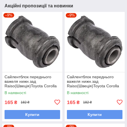
Акційні пропозиції та новинки
–9%
–9%
Сайлентблок переднього
Сайлентблок переднього
важеля нижн.зад
важеля нижн.зад
Raiso(Швеція)Toyota Corolla
Raiso(Швеція)Toyota Corolla
Station Wagon, Королла#RL-
Compact,Тойота
В наявності
В наявності
486120H UAUVYGN7
Королла#RL-486120H
UAQBDMH7
165
165
₴
₴
182 ₴
182 ₴
Купити
Купити
–9%
–9%