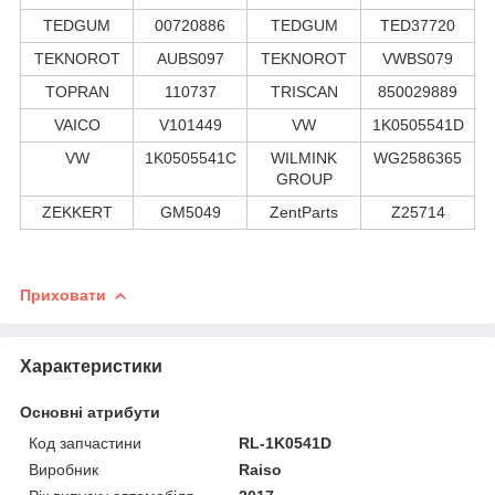
TEDGUM
00720886
TEDGUM
TED37720
TEKNOROT
AUBS097
TEKNOROT
VWBS079
TOPRAN
110737
TRISCAN
850029889
VAICO
V101449
VW
1K0505541D
VW
1K0505541C
WILMINK
WG2586365
GROUP
ZEKKERT
GM5049
ZentParts
Z25714
Приховати
Характеристики
Основні атрибути
Код запчастини
RL-1K0541D
Виробник
Raiso