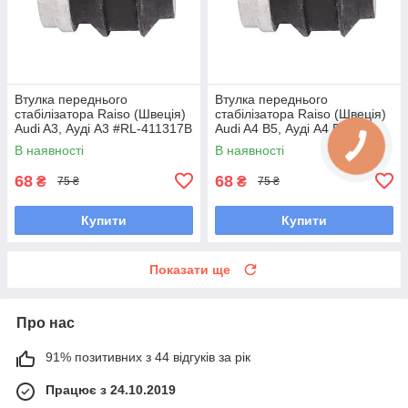
Втулка переднього
Втулка переднього
стабілізатора Raiso (Швеція)
стабілізатора Raiso (Швеція)
Audi A3, Ауді А3 #RL-411317B
Audi A4 B5, Ауді А4 Б5 #RL-
UAHPZIJ7
411317B UAKKOAX7
В наявності
В наявності
68
68
₴
₴
75 ₴
75 ₴
Купити
Купити
Показати ще
Про нас
91% позитивних з 44 відгуків за рік
Працює з 24.10.2019