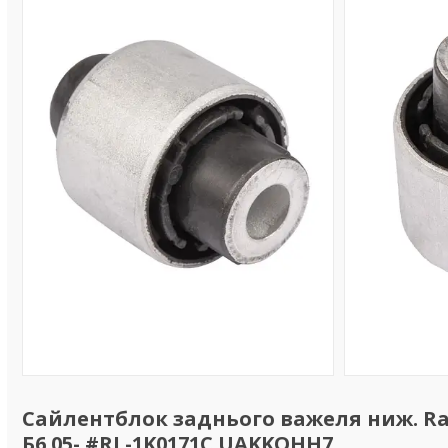
Сайлентблок заднього важеля ниж. Rai
Б6 05- #RL-1K0171C UAKKQHH7