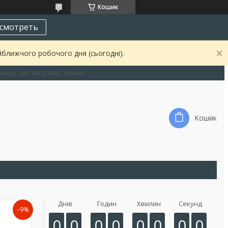
Кошик
смотреть
йближчого робочого дня (сьогодні).
оверх, офіс №73, Київ, Україна
Кошик
Днів
Годин
Хвилин
Секунд
–9%
0
0
0
0
0
0
0
0