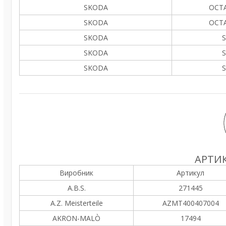
SKODA
OCTA
SKODA
OCTA
SKODA
S
SKODA
S
SKODA
S
АРТИК
Виробник
Артикул
A.B.S.
271445
A.Z. Meisterteile
AZMT400407004
AKRON-MALÒ
17494