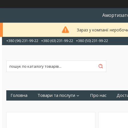
Амортизато
Зараз у компанії неробоч
+380 (96) 231-99-22
+380 (63) 231-99-22
+380 (50) 231-99-22
Головна
Товари та послуги
Про нас
Доста