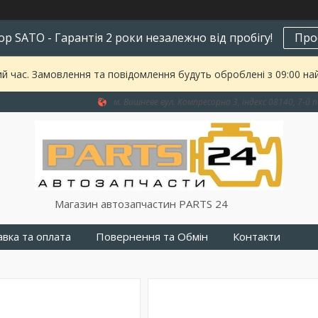
р SATO - Гарантія 2 роки незалежно від пробігу!
Про
ий час. Замовлення та повідомлення будуть оброблені з 09:00 на
м. Вишневе вул. Компресорна 3, індекс 08140, 7-й п
Магазин автозапчастин PARTS 24
вка та оплата
Повернення та Обмін
Контакти