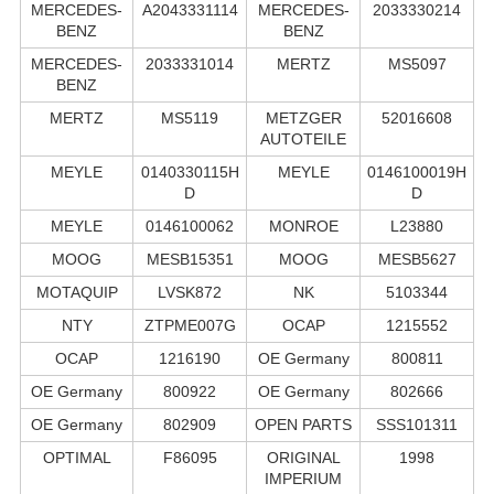
MERCEDES-
A2043331114
MERCEDES-
2033330214
BENZ
BENZ
MERCEDES-
2033331014
MERTZ
MS5097
BENZ
MERTZ
MS5119
METZGER
52016608
AUTOTEILE
MEYLE
0140330115H
MEYLE
0146100019H
D
D
MEYLE
0146100062
MONROE
L23880
MOOG
MESB15351
MOOG
MESB5627
MOTAQUIP
LVSK872
NK
5103344
NTY
ZTPME007G
OCAP
1215552
OCAP
1216190
OE Germany
800811
OE Germany
800922
OE Germany
802666
OE Germany
802909
OPEN PARTS
SSS101311
OPTIMAL
F86095
ORIGINAL
1998
IMPERIUM