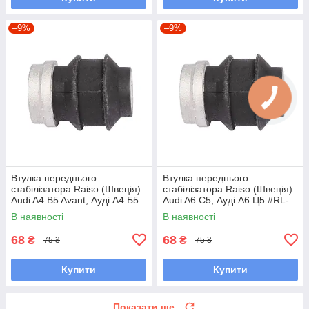
–9%
–9%
Втулка переднього
Втулка переднього
стабілізатора Raiso (Швеція)
стабілізатора Raiso (Швеція)
Audi A4 B5 Avant, Ауді А4 Б5
Audi A6 C5, Ауді А6 Ц5 #RL-
#RL-411317B UAADJDO7
411317B UATVCHG7
В наявності
В наявності
68
68
₴
₴
75 ₴
75 ₴
Купити
Купити
Показати ще