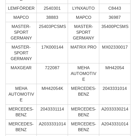
LEMFÖRDER
2540301
LYNXAUTO
C8443
MAPCO
38883
MAPCO
36987
MASTER-
25403PCSMS
MASTER-
35400PCSMS
SPORT
SPORT
GERMANY
GERMANY
MASTER-
17K000144
MATRIX PRO
MX02330017
SPORT
GERMANY
MAXGEAR
722087
MEHA
MH42054
AUTOMOTIV
E
MEHA
MH42054K
MERCEDES-
2043331014
AUTOMOTIV
BENZ
E
MERCEDES-
2043331114
MERCEDES-
A2033330214
BENZ
BENZ
MERCEDES-
A2033331014
MERCEDES-
A2043331014
BENZ
BENZ