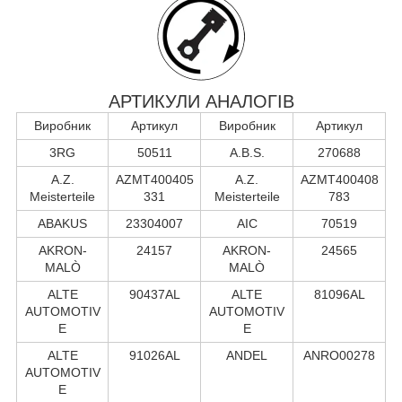
АРТИКУЛИ АНАЛОГІВ
Виробник
Артикул
Виробник
Артикул
3RG
50511
A.B.S.
270688
A.Z.
AZMT400405
A.Z.
AZMT400408
Meisterteile
331
Meisterteile
783
ABAKUS
23304007
AIC
70519
AKRON-
24157
AKRON-
24565
MALÒ
MALÒ
ALTE
90437AL
ALTE
81096AL
AUTOMOTIV
AUTOMOTIV
E
E
ALTE
91026AL
ANDEL
ANRO00278
AUTOMOTIV
E