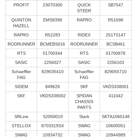
PROFIT
23070300
QUICK
SB7547
STEER
QUINTON
EMS8398
RAPRO
R51698
HAZELL
RAPRO
R52283
RIDEX
251T0147
RODRUNNER
BCMEBS016
RODRUNNER
BCSB461
RTS
01700344
RTS
01700878
SASIC
2256027
SASIC
2256103
Schaeffler
829035410
Schaeffler
829055710
FAG
FAG
SIDEM
849626
SKF
VKDS338001
SKF
VKDS338002
SPIDAN
411042
CHASSIS
PARTS
SRLine
S2050019
Stark
SKTA1060148
STELLOX
8703319SX
SWAG
10600051
SWAG
10934732
SWAG
10944989