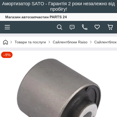
Амортизатор SATO - Гарантія 2 роки незалежно від
пробігу!
Магазин автозапчастин PARTS 24
Товари та послуги
Сайлентблоки Raiso
Сайлентблок
–9%