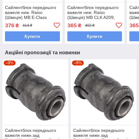
Сайлентблок переднього
Сайлентблок переднього
Сайл
важеля ниж. Raiso
важеля ниж. Raiso
важе
(Швеція) MB E-Class
(Швеція) MB CLK A209,
(Шве
W213, Мерседес Е-Клас
Мерседес ЦЛК А209 #RL-
C207
376
365
365
₴
₴
414 ₴
402 ₴
Ф213 #RL-205214M
204114M UABIJPL7
Ц20
UAQIHFS7
UAR
Купити
Купити
Акційні пропозиції та новинки
–9%
–9%
Сайлентблок переднього
Сайлентблок переднього
важеля нижн.зад
важеля нижн.зад