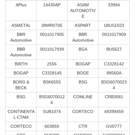
APlus
14430AP
ASAM
33994
AUTOMOTIV
E
ASMETAL
38MR0705
ASPART
1BUS1023
BBR
0011017905
BBR
0011017909
Automotive
Automotive
BBR
0011017939
BGA
BU5627
Automotive
BIRTH
2556
BOGAP
C3328142
BOGAP
C3328145
BOGE
88560A
BORG &
BSK6555
BSG
BSG6070023
BECK
4
BSG
BSG6070012
COMLINE
CRB3081
6
CONTINENTA
SUB1074
CORTECO
49399459
L CTAM
CORTECO
603859
CTR
GV0777