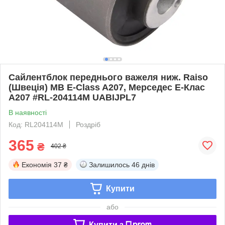
Сайлентблок переднього важеля ниж. Raiso
(Швеція) MB E-Class A207, Мерседес Е-Клас
А207 #RL-204114M UABIJPL7
В наявності
Код: RL204114M
Роздріб
365
₴
402 ₴
Економія
37 ₴
Залишилось
46 днів
Купити
або
Купити з