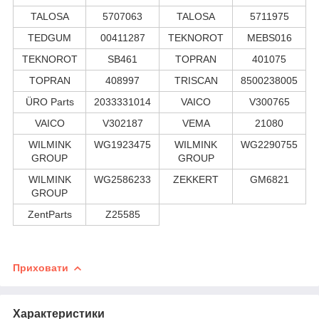
TALOSA
5707063
TALOSA
5711975
TEDGUM
00411287
TEKNOROT
MEBS016
TEKNOROT
SB461
TOPRAN
401075
TOPRAN
408997
TRISCAN
8500238005
ÜRO Parts
2033331014
VAICO
V300765
VAICO
V302187
VEMA
21080
WILMINK
WG1923475
WILMINK
WG2290755
GROUP
GROUP
WILMINK
WG2586233
ZEKKERT
GM6821
GROUP
ZentParts
Z25585
Приховати
Характеристики