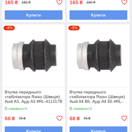
165
165
₴
₴
182 ₴
182 ₴
Купити
Купити
–9%
–9%
Втулка переднього
Втулка переднього
стабілізатора Raiso (Швеція)
стабілізатора Raiso (Швеція)
Audi A3, Ауді А3 #RL-411317B
Audi A4 B5, Ауді А4 Б5 #RL-
UACKGAU7
411317B UAADJDO7
В наявності
В наявності
68
68
₴
₴
75 ₴
75 ₴
Купити
Купити