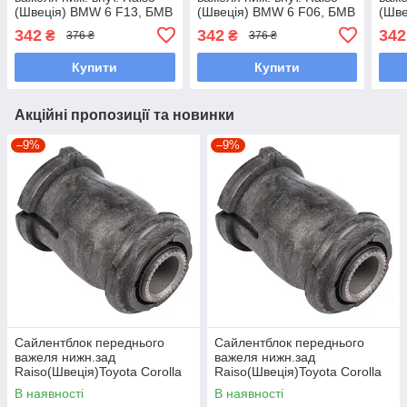
(Швеція) BMW 6 F13, БМВ
(Швеція) BMW 6 F06, БМВ
(Шве
6 Ф13 10- #RL-311000B
6 Ф06 11- #RL-311000B
7 Ф0
342
342
342
₴
₴
376 ₴
376 ₴
UADOFFD7
UAALYPQ7
UAI
Купити
Купити
Акційні пропозиції та новинки
–9%
–9%
Сайлентблок переднього
Сайлентблок переднього
важеля нижн.зад
важеля нижн.зад
Raiso(Швеція)Toyota Corolla
Raiso(Швеція)Toyota Corolla
Compact,Тойота
Liftback,Тойота Корола#RL-
В наявності
В наявності
Королла#RL-486120H
486120H UAQBDMH7