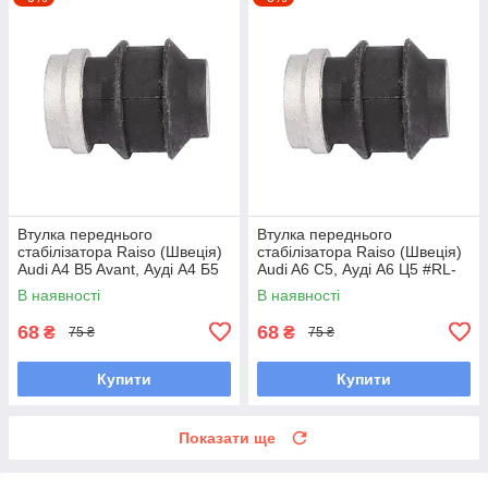
Втулка переднього
Втулка переднього
стабілізатора Raiso (Швеція)
стабілізатора Raiso (Швеція)
Audi A4 B5 Avant, Ауді А4 Б5
Audi A6 C5, Ауді А6 Ц5 #RL-
#RL-411317B UAKKOAX7
411317B UAGHRKF7
В наявності
В наявності
68
68
₴
₴
75 ₴
75 ₴
Купити
Купити
Показати ще