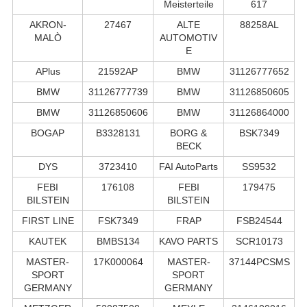
Meisterteile
617
AKRON-
27467
ALTE
88258AL
MALÒ
AUTOMOTIV
E
APlus
21592AP
BMW
31126777652
BMW
31126777739
BMW
31126850605
BMW
31126850606
BMW
31126864000
BOGAP
B3328131
BORG &
BSK7349
BECK
DYS
3723410
FAI AutoParts
SS9532
FEBI
176108
FEBI
179475
BILSTEIN
BILSTEIN
FIRST LINE
FSK7349
FRAP
FSB24544
KAUTEK
BMBS134
KAVO PARTS
SCR10173
MASTER-
17K000064
MASTER-
37144PCSMS
SPORT
SPORT
GERMANY
GERMANY