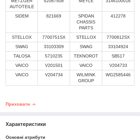
METZGER
52087508
MEYLE
3146100016
AUTOTEILE
SIDEM
821669
SPIDAN
412278
CHASSIS
PARTS
STELLOX
7700751SX
STELLOX
7700812SX
SWAG
33103309
SWAG
33104924
TALOSA
5710235
TEKNOROT
SB517
VAICO
V201501
VAICO
V204733
VAICO
V204734
WILMINK
WG2585446
GROUP
Приховати
Характеристики
Основні атрибути