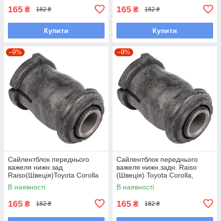
UAQBDMH7
165
165
₴
₴
182 ₴
182 ₴
Купити
Купити
–9%
–9%
Сайлентблок переднього
Сайлентблок переднього
важеля нижн.зад
важеля нижн.задн. Raiso
Raiso(Швеція)Toyota Corolla
(Швеція) Toyota Corolla,
Station Wagon, Королла#RL-
Тойота Королла #RL-
В наявності
В наявності
486120H UAUVYGN7
486120H UAMCXAB7
165
165
₴
₴
182 ₴
182 ₴