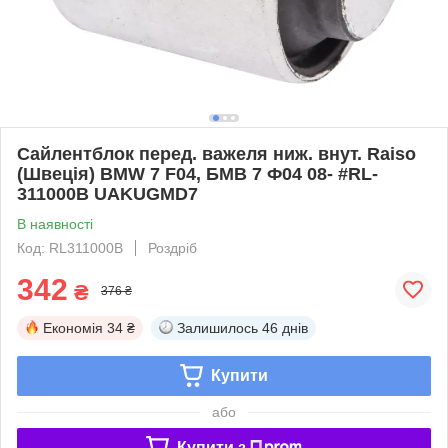
Сайлентблок перед. важеля ниж. внут. Raiso
(Швеція) BMW 7 F04, БМВ 7 Ф04 08- #RL-
311000B UAKUGMD7
В наявності
Код: RL311000B
Роздріб
342
₴
376 ₴
Економія
34 ₴
Залишилось
46 днів
Купити
або
Купити з