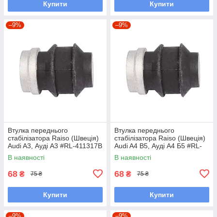
Купити
Купити
–9%
–9%
Втулка переднього
Втулка переднього
стабілізатора Raiso (Швеція)
стабілізатора Raiso (Швеція)
Audi A3, Ауді А3 #RL-411317B
Audi A4 B5, Ауді А4 Б5 #RL-
UAHPZIJ7
411317B UAKKOAX7
В наявності
В наявності
68
68
₴
₴
75 ₴
75 ₴
Купити
Купити
–9%
–9%