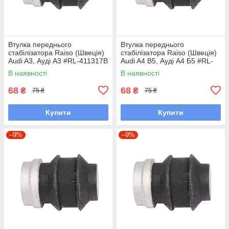
Втулка переднього
Втулка переднього
стабілізатора Raiso (Швеція)
стабілізатора Raiso (Швеція)
Audi A3, Ауді А3 #RL-411317B
Audi A4 B5, Ауді А4 Б5 #RL-
UAXUYQY7
411317B UAHOERV7
В наявності
В наявності
68
68
₴
₴
75 ₴
75 ₴
Купити
Купити
–9%
–9%