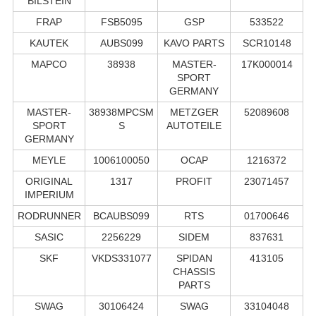
BILSTEIN
FRAP
FSB5095
GSP
533522
KAUTEK
AUBS099
KAVO PARTS
SCR10148
MAPCO
38938
MASTER-
17K000014
SPORT
GERMANY
MASTER-
38938MPCSM
METZGER
52089608
SPORT
S
AUTOTEILE
GERMANY
MEYLE
1006100050
OCAP
1216372
ORIGINAL
1317
PROFIT
23071457
IMPERIUM
RODRUNNER
BCAUBS099
RTS
01700646
SASIC
2256229
SIDEM
837631
SKF
VKDS331077
SPIDAN
413105
CHASSIS
PARTS
SWAG
30106424
SWAG
33104048