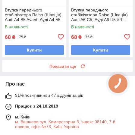
Втулка переднього
Втулка переднього
стабілізатора Raiso (Швеція)
стабілізатора Raiso (Швеція)
Audi A4 B5 Avant, Ауді А4 Б5
Audi A6 C5, Ауді А6 Ц5 #RL-
#RL-411317B UAXZZPG7
411317B UAXZZPG7
В наявності
В наявності
68
68
₴
₴
75 ₴
75 ₴
Купити
Купити
Показати ще
Про нас
91% позитивних з 47 відгуків за рік
Працює з 24.10.2019
м. Київ
м. Вишневе вул. Компресорна 3, індекс 08140, 7-й
поверх, офіс №73, Київ, Україна