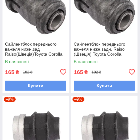
Сайлентблок переднього
Сайлентблок переднього
важеля нижн.зад
важеля нижн.задн. Raiso
Raiso(Швеція)Toyota Corolla
(Швеція) Toyota Corolla,
Station Wagon, Королла#RL-
Тойота Королла #RL-
В наявності
В наявності
486120H UAQUNCG7
486120H UAUBXBS7
165
165
₴
₴
182 ₴
182 ₴
Купити
Купити
–9%
–9%