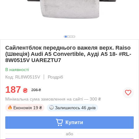
Сайлентблок переднього важеля верх. Raiso
(Швеція) Audi A5 Convertible, Ауді А5 18- #RL-
8W0515V UAREZTU7
В наявності
Код: RL8W0515V
Роздріб
187
₴
206 ₴
Мінімальна сума замовлення на сайті — 300 ₴
Економія
19 ₴
Залишилось
46 днів
Купити
або