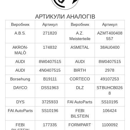
АРТИКУЛИ АНАЛОГІВ
Виробник
Артикул
Виробник
Артикул
A.B.S.
271820
A.Z.
AZMT400408
Meisterteile
557
AKRON-
174832
ASMETAL
38AU0400
MALÒ
AUDI
8W0407515
AUDI
8W0407515
AUDI
4N0407515
BIRTH
2978
Borsehung
B19111
CORTECO
49107253
DAYCO
DSS1963
DLZ
STBUHCB026
8
DYS
3725933
FAI AutoParts
SS10195
FAI AutoParts
SS10196
FEBI
106424
BILSTEIN
FEBI
177335
FORMPART
1100092