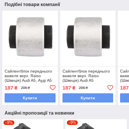
Подібні товари компанії
Сайлентблок переднього
Сайлентблок переднього
Сайл
важеля верх. Raiso
важеля верх. Raiso
важе
(Швеція) Audi A5, Ауді А5
(Швеція) Audi A5
(Шве
15- #RL-8W0515V
Sportback, Ауді А5 16-
А8 Д
187
187
187
₴
₴
206 ₴
206 ₴
UAGJICI7
#RL-8W0515V UAQDYYP7
UAQ
Купити
Купити
Акційні пропозиції та новинки
–9%
–9%