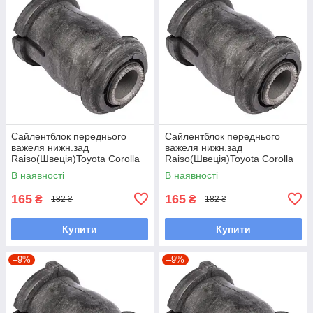
Сайлентблок переднього
Сайлентблок переднього
важеля нижн.зад
важеля нижн.зад
Raiso(Швеція)Toyota Corolla
Raiso(Швеція)Toyota Corolla
Compact,Тойота
Liftback,Тойота Корола#RL-
В наявності
В наявності
Королла#RL-486120H
486120H UAQUNCG7
UALOLQP7
165
165
₴
₴
182 ₴
182 ₴
Купити
Купити
–9%
–9%