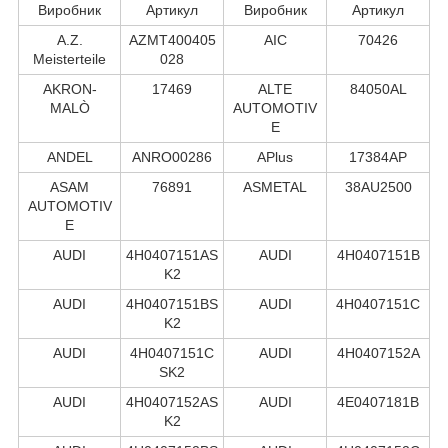
Виробник
Артикул
Виробник
Артикул
A.Z.
AZMT400405
AIC
70426
Meisterteile
028
AKRON-
17469
ALTE
84050AL
MALÒ
AUTOMOTIV
E
ANDEL
ANRO00286
APlus
17384AP
ASAM
76891
ASMETAL
38AU2500
AUTOMOTIV
E
AUDI
4H0407151AS
AUDI
4H0407151B
K2
AUDI
4H0407151BS
AUDI
4H0407151C
K2
AUDI
4H0407151C
AUDI
4H0407152A
SK2
AUDI
4H0407152AS
AUDI
4E0407181B
K2