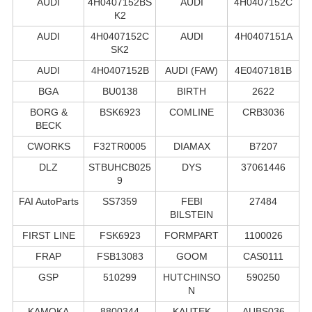
AUDI
4H0407152BS
AUDI
4H0407152C
K2
AUDI
4H0407152C
AUDI
4H0407151A
SK2
AUDI
4H0407152B
AUDI (FAW)
4E0407181B
BGA
BU0138
BIRTH
2622
BORG &
BSK6923
COMLINE
CRB3036
BECK
CWORKS
F32TR0005
DIAMAX
B7207
DLZ
STBUHCB025
DYS
37061446
9
FAI AutoParts
SS7359
FEBI
27484
BILSTEIN
FIRST LINE
FSK6923
FORMPART
1100026
FRAP
FSB13083
GOOM
CAS0111
GSP
510299
HUTCHINSO
590250
N
KAMOKA
8800344
KAUTEK
AUBS036