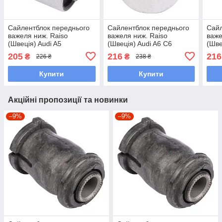
Сайлентблок переднього
Сайлентблок переднього
Сайл
важеля ниж. Raiso
важеля ниж. Raiso
важе
(Швеція) Audi A5
(Швеція) Audi A6 C6
(Шве
Sportback, Ауді А5 09-
Allroad, Ауді А6 Ц6 06-
А4 Б
205
216
216
₴
₴
226 ₴
238 ₴
#RL-4E0181B UAPTCEK7
#RL-4H0151A UALBLQP7
UAN
Купити
Купити
Акційні пропозиції та новинки
–9%
–9%