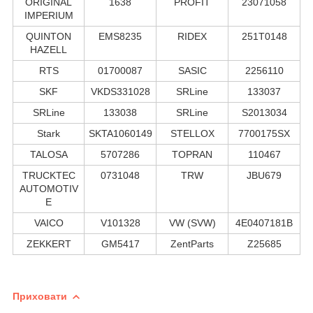
ORIGINAL
1638
PROFIT
23071058
IMPERIUM
QUINTON
EMS8235
RIDEX
251T0148
HAZELL
RTS
01700087
SASIC
2256110
SKF
VKDS331028
SRLine
133037
SRLine
133038
SRLine
S2013034
Stark
SKTA1060149
STELLOX
7700175SX
TALOSA
5707286
TOPRAN
110467
TRUCKTEC
0731048
TRW
JBU679
AUTOMOTIV
E
VAICO
V101328
VW (SVW)
4E0407181B
ZEKKERT
GM5417
ZentParts
Z25685
Приховати