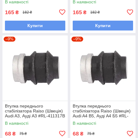
В наявності
В наявності
486120H UAEMBEN7
486120H UAWXLNR7
165
165
₴
₴
182 ₴
182 ₴
Купити
Купити
–9%
–9%
Втулка переднього
Втулка переднього
стабілізатора Raiso (Швеція)
стабілізатора Raiso (Швеція)
Audi A3, Ауді А3 #RL-411317B
Audi A4 B5, Ауді А4 Б5 #RL-
UACKGAU7
411317B UAADJDO7
В наявності
В наявності
68
68
₴
₴
75 ₴
75 ₴