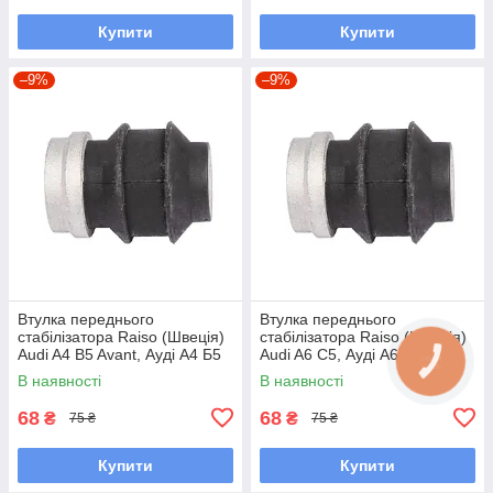
Купити
Купити
–9%
–9%
Втулка переднього
Втулка переднього
стабілізатора Raiso (Швеція)
стабілізатора Raiso (Швеція)
Audi A4 B5 Avant, Ауді А4 Б5
Audi A6 C5, Ауді А6 Ц5 #RL-
#RL-411317B UAADJDO7
411317B UATVCHG7
В наявності
В наявності
68
68
₴
₴
75 ₴
75 ₴
Купити
Купити