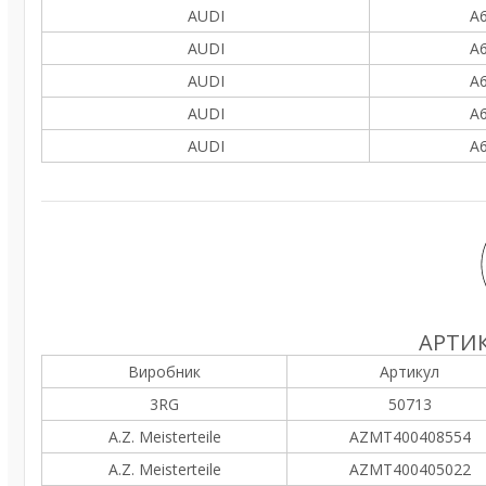
AUDI
A6
AUDI
A6
AUDI
A6
AUDI
A6
AUDI
A6
АРТИК
Виробник
Артикул
3RG
50713
A.Z. Meisterteile
AZMT400408554
A.Z. Meisterteile
AZMT400405022