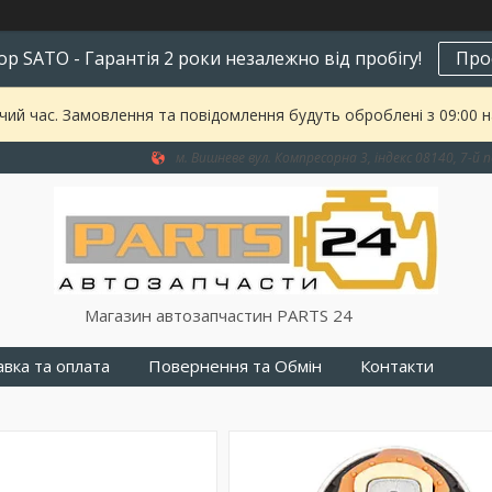
р SATO - Гарантія 2 роки незалежно від пробігу!
Про
чий час. Замовлення та повідомлення будуть оброблені з 09:00 
м. Вишневе вул. Компресорна 3, індекс 08140, 7-й п
Магазин автозапчастин PARTS 24
вка та оплата
Повернення та Обмін
Контакти