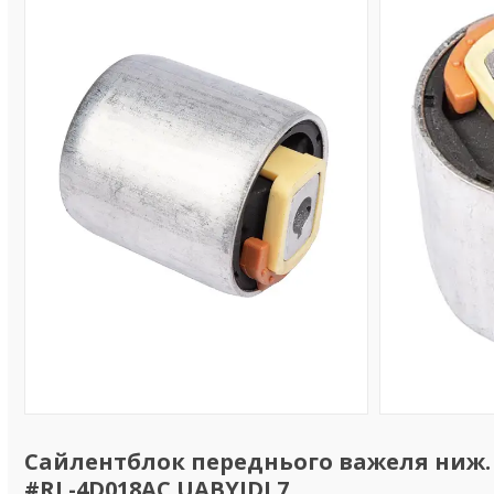
Сайлентблок переднього важеля ниж. Rai
#RL-4D018AC UABYIDL7