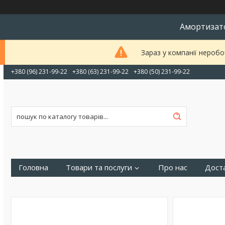
Амортизато
Зараз у компанії неробо
+380 (96) 231-99-22
+380 (63) 231-99-22
+380 (50) 231-99-22
Головна
Товари та послуги
Про нас
Доста