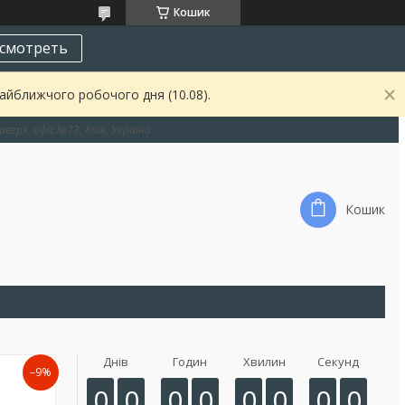
Кошик
смотреть
найближчого робочого дня (10.08).
оверх, офіс №73, Київ, Україна
Кошик
Днів
Годин
Хвилин
Секунд
–9%
0
0
0
0
0
0
0
0