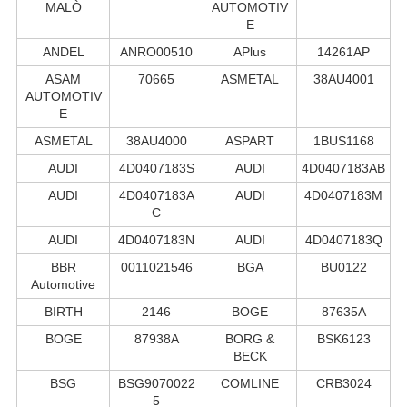
MALÒ
AUTOMOTIV
E
ANDEL
ANRO00510
APlus
14261AP
ASAM
70665
ASMETAL
38AU4001
AUTOMOTIV
E
ASMETAL
38AU4000
ASPART
1BUS1168
AUDI
4D0407183S
AUDI
4D0407183AB
AUDI
4D0407183A
AUDI
4D0407183M
C
AUDI
4D0407183N
AUDI
4D0407183Q
BBR
0011021546
BGA
BU0122
Automotive
BIRTH
2146
BOGE
87635A
BOGE
87938A
BORG &
BSK6123
BECK
BSG
BSG9070022
COMLINE
CRB3024
5