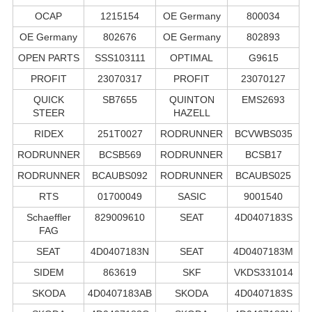
OCAP
1215154
OE Germany
800034
OE Germany
802676
OE Germany
802893
OPEN PARTS
SSS103111
OPTIMAL
G9615
PROFIT
23070317
PROFIT
23070127
QUICK
SB7655
QUINTON
EMS2693
STEER
HAZELL
RIDEX
251T0027
RODRUNNER
BCVWBS035
RODRUNNER
BCSB569
RODRUNNER
BCSB17
RODRUNNER
BCAUBS092
RODRUNNER
BCAUBS025
RTS
01700049
SASIC
9001540
Schaeffler
829009610
SEAT
4D0407183S
FAG
SEAT
4D0407183N
SEAT
4D0407183M
SIDEM
863619
SKF
VKDS331014
SKODA
4D0407183AB
SKODA
4D0407183S