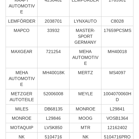
AUTOMOTIV
E
LEMFÖRDER
2038701
LYNXAUTO
C8028
MAPCO
33932
MASTER-
17659PCSMS
SPORT
GERMANY
MAXGEAR
721254
MEHA
MH40018
AUTOMOTIV
E
MEHA
MH40018K
MERTZ
MS4097
AUTOMOTIV
E
METZGER
52006008
MEYLE
1004070060H
AUTOTEILE
D
MILES
DB68135
MONROE
L29841
MONROE
L29846
MOOG
VOSB1364
MOTAQUIP
LVSK850
MTR
12162402
NK
5104716
NK
5104716PRO