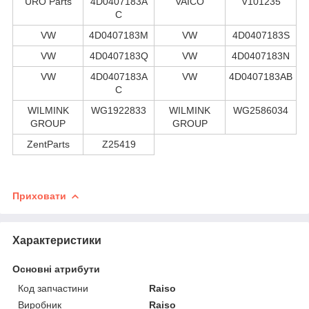
ÜRO Parts
4D0407183A
VAICO
V101235
C
VW
4D0407183M
VW
4D0407183S
VW
4D0407183Q
VW
4D0407183N
VW
4D0407183A
VW
4D0407183AB
C
WILMINK
WG1922833
WILMINK
WG2586034
GROUP
GROUP
ZentParts
Z25419
Приховати
Характеристики
Основні атрибути
Код запчастини
Raiso
Виробник
Raiso