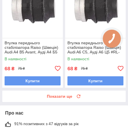
Втулка переднього
Втулка переднього
стабілізатора Raiso (Швеція)
стабілізатора Raiso (Швеція)
Audi A4 B5 Avant, Ауді А4 Б5
Audi A6 C5, Ауді А6 Ц5 #RL-
#RL-411317B UAMCUDQ7
411317B UAMCUDQ7
В наявності
В наявності
68
68
₴
₴
75 ₴
75 ₴
Купити
Купити
Показати ще
Про нас
91% позитивних з 47 відгуків за рік