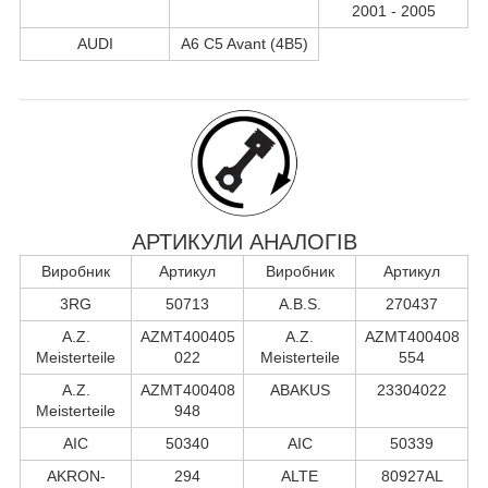
2001 - 2005
AUDI
A6 C5 Avant (4B5)
АРТИКУЛИ АНАЛОГІВ
Виробник
Артикул
Виробник
Артикул
3RG
50713
A.B.S.
270437
A.Z.
AZMT400405
A.Z.
AZMT400408
Meisterteile
022
Meisterteile
554
A.Z.
AZMT400408
ABAKUS
23304022
Meisterteile
948
AIC
50340
AIC
50339
AKRON-
294
ALTE
80927AL