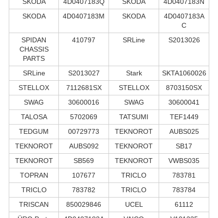
SKODA
4D0407183Q
SKODA
4D0407183N
SKODA
4D0407183M
SKODA
4D0407183A
C
SPIDAN
410797
SRLine
S2013026
CHASSIS
PARTS
SRLine
S2013027
Stark
SKTA1060026
STELLOX
7112681SX
STELLOX
8703150SX
SWAG
30600016
SWAG
30600041
TALOSA
5702069
TATSUMI
TEF1449
TEDGUM
00729773
TEKNOROT
AUBS025
TEKNOROT
AUBS092
TEKNOROT
SB17
TEKNOROT
SB569
TEKNOROT
VWBS035
TOPRAN
107677
TRICLO
783781
TRICLO
783782
TRICLO
783784
TRISCAN
850029846
UCEL
61112