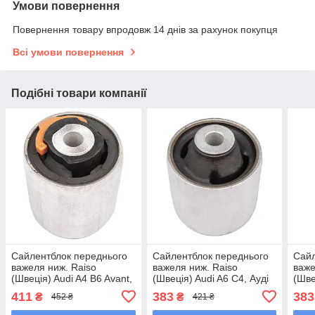
Умови повернення
Повернення товару впродовж 14 днів за рахунок покупця
Всі умови повернення
Подібні товари компанії
Сайлентблок переднього
Сайлентблок переднього
Сайл
важеля ниж. Raiso
важеля ниж. Raiso
важе
(Швеція) Audi A4 B6 Avant,
(Швеція) Audi A6 C4, Ауді
(Шве
Ауді А4 Б6 01- #RL-
А6 Ц4 94- #RL-4D0183A
А6 Ц
411
383
383
₴
₴
452 ₴
421 ₴
4D083AB UAYPMPP7
UAYTVNM7
UAI