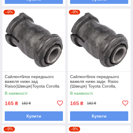
–9%
–9%
Сайлентблок переднього
Сайлентблок переднього
важеля нижн.зад
важеля нижн.задн. Raiso
Raiso(Швеція)Toyota Corolla
(Швеція) Toyota Corolla,
Station Wagon, Королла#RL-
Тойота Королла #RL-
В наявності
В наявності
486120H UAEVDFF7
486120H UAYODWN7
165
165
₴
₴
182 ₴
182 ₴
Купити
Купити
–9%
–9%