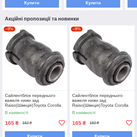
Купити
Купити
Акційні пропозиції та новинки
–9%
–9%
Сайлентблок переднього
Сайлентблок переднього
важеля нижн.зад
важеля нижн.зад
Raiso(Швеція)Toyota Corolla
Raiso(Швеція)Toyota Corolla
Compact,Тойота
Liftback,Тойота Корола#RL-
В наявності
В наявності
Королла#RL-486120H
486120H UAAELYI7
UAAELYI7
165
165
₴
₴
182 ₴
182 ₴
Купити
Купити