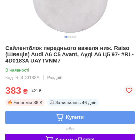
Сайлентблок переднього важеля ниж. Raiso
(Швеція) Audi A6 C5 Avant, Ауді А6 Ц5 97- #RL-
4D0183A UAYTVNM7
В наявності
Код: RL4D0183A
Роздріб
383
₴
421 ₴
Економія
38 ₴
Залишилось
46 днів
Купити
або
Купити з