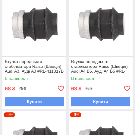
Втулка переднього
Втулка переднього
стабілізатора Raiso (Швеція)
стабілізатора Raiso (Швеція)
Audi A3, Ауді А3 #RL-411317B
Audi A4 B5, Ауді А4 Б5 #RL-
UALLUPZ7
411317B UALLUPZ7
В наявності
В наявності
68
68
₴
₴
75 ₴
75 ₴
Купити
Купити
–9%
–9%