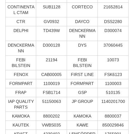
CONTINENTA
SUB1128
CORTECO
21652814
L CTAM
CTR
GV0932
DAYCO
DSS2280
DELPHI
TD439W
DENCKERMA
D300074
NN
DENCKERMA
D300128
DYS
37060445
NN
FEBI
21194
FEBI
10073
BILSTEIN
BILSTEIN
FENOX
CAB00005
FIRST LINE
FSK6123
FORMPART
1100019
FORMPART
1100003
FRAP
FSB1714
GSP
510135
IAP QUALITY
51150063
JP GROUP
1140201700
PARTS
KAMOKA
8800202
KAMOKA
8800037
KAUTEK
VWBS035
KAWE
850029846
KRAFT
4230402
LEMFÖRDER
1765901