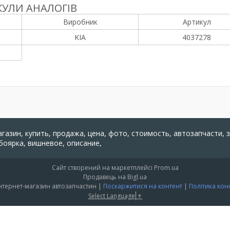
УЛИ АНАЛОГІВ
Виробник
Артикул
KIA
4037278
агазин, купить, продажа, цена, фото, стоимость, автозапчасти, 
 боярка, вишневое, описание,
Сайт створений на маркетплейсі
Prom.ua
Продавець на Bigl.ua
"PARTS 24" - Інтернет-магазин автозапчастин |
Поскаржитися на контент
|
Політика кон
Select Language
▼