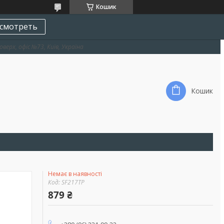
Кошик
смотреть
оверх, офіс №73, Київ, Україна
Кошик
Немає в наявності
Код:
SF217TP
879 ₴