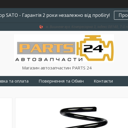
р SATO - Гарантія 2 роки незалежно від пробігу!
Про
м. Вишневе вул. Компресорна 3, індекс 08140, 7-й п
Магазин автозапчастин PARTS 24
вка та оплата
Повернення та Обмін
Контакти