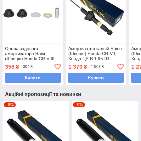
Опора заднього
Амортизатор задній Raiso
Амор
амортизатора Raiso
(Швеція) Honda CR-V I,
(Шве
(Швеція) Honda CR-V III,
Хонда ЦР-В 1 95-01
Хонд
Хонда ЦР-В 3 06 -
#RS313281 UAGUZTX7
#RS
358
1 370
1 2
₴
₴
394 ₴
1 507 ₴
#RC02350 UAHAXLP7
Купити
Купити
Акційні пропозиції та новинки
–9%
–9%