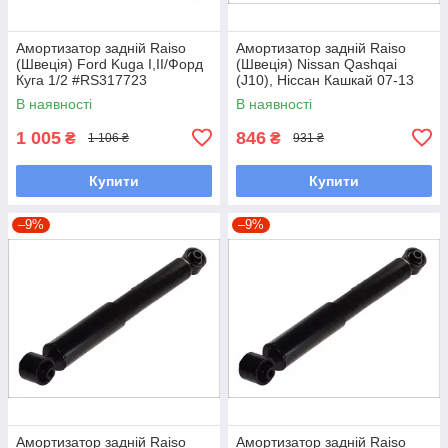
Амортизатор задній Raiso
Амортизатор задній Raiso
(Швеція) Ford Kuga I,II/Форд
(Швеція) Nissan Qashqai
Куга 1/2 #RS317723
(J10), Ніссан Кашкай 07-13
UAKMLIQ7
#ST130315 UAZXDDF7
В наявності
В наявності
1 005
846
₴
₴
1 106 ₴
931 ₴
Купити
Купити
–9%
–9%
Амортизатор задній Raiso
Амортизатор задній Raiso