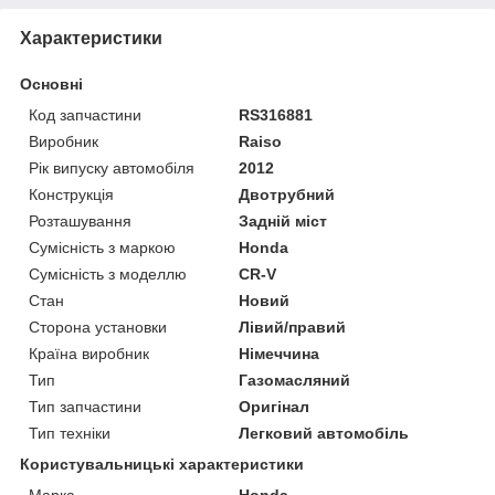
Характеристики
Основні
Код запчастини
RS316881
Виробник
Raiso
Рік випуску автомобіля
2012
Конструкція
Двотрубний
Розташування
Задній міст
Сумісність з маркою
Honda
Сумісність з моделлю
CR-V
Стан
Новий
Сторона установки
Лівий/правий
Країна виробник
Німеччина
Тип
Газомасляний
Тип запчастини
Оригінал
Тип техніки
Легковий автомобіль
Користувальницькі характеристики
Марка
Honda