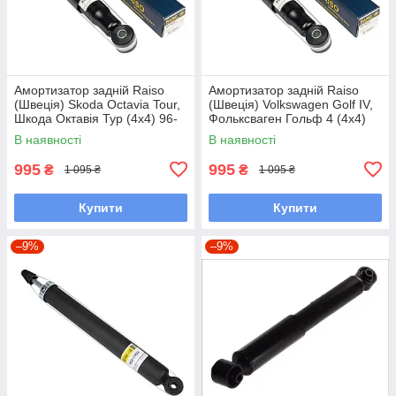
Амортизатор задній Raiso
Амортизатор задній Raiso
(Швеція) Skoda Octavia Tour,
(Швеція) Volkswagen Golf IV,
Шкода Октавія Тур (4х4) 96-
Фольксваген Гольф 4 (4х4)
09 #RS344301 UAHYVKO7
97-05 #RS344301 UAQBART7
В наявності
В наявності
995
995
₴
₴
1 095 ₴
1 095 ₴
Купити
Купити
–9%
–9%