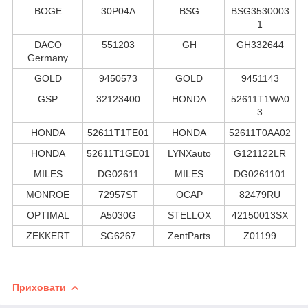
BOGE
30P04A
BSG
BSG3530003
1
DACO
551203
GH
GH332644
Germany
GOLD
9450573
GOLD
9451143
GSP
32123400
HONDA
52611T1WA0
3
HONDA
52611T1TE01
HONDA
52611T0AA02
HONDA
52611T1GE01
LYNXauto
G121122LR
MILES
DG02611
MILES
DG0261101
MONROE
72957ST
OCAP
82479RU
OPTIMAL
A5030G
STELLOX
42150013SX
ZEKKERT
SG6267
ZentParts
Z01199
Приховати