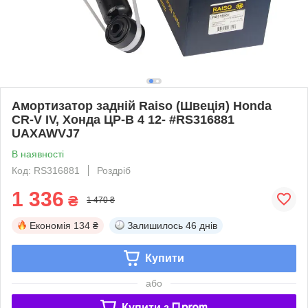
Амортизатор задній Raiso (Швеція) Honda
CR-V IV, Хонда ЦР-В 4 12- #RS316881
UAXAWVJ7
В наявності
Код: RS316881
Роздріб
1 336
₴
1 470 ₴
Економія
134 ₴
Залишилось
46 днів
Купити
або
Купити з