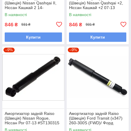
(Швеція) Nissan Qashqai II,
(Швеція) Nissan Qashqai +2,
Ніссан Кашкай 2 14-
Ніссан Кашкай +2 07-13
#ST130315 UAXPSBI7
#ST130315 UAQMZJZ7
В наявності
В наявності
846
846
₴
₴
931 ₴
931 ₴
Купити
Купити
–9%
–9%
Амортизатор задній Raiso
Амортизатор задній Raiso
(Швеція) Nissan Rogue,
(Швеція) Ford Transit (v347)
Ніссан Рог 07-13 #ST130315
260-300S (FWD)/ Форд
UAQMZJZ7
Транзит 2006- #RS313504
В наявності
В наявності