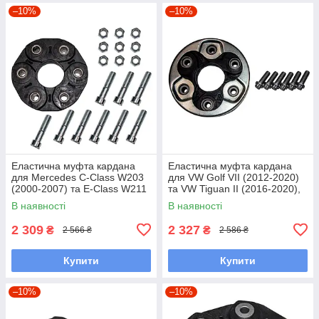
–10%
–10%
Еластична муфта кардана
Еластична муфта кардана
для Mercedes C‑Class W203
для VW Golf VII (2012‑2020)
(2000‑2007) та E‑Class W211
та VW Tiguan II (2016‑2020),
(2002‑2009),
BJS;BML;BFH, 110 мм, 6
В наявності
В наявності
OM 271;OM 642.910, 160 мм,
отворів
8 отворів
2 309
2 327
₴
₴
2 566 ₴
2 586 ₴
Купити
Купити
–10%
–10%