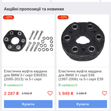
Акційні пропозиції та новинки
–10%
–10%
Еластична муфта кардана
Еластична муфта кардана
для BMW 3‑ї серії E90/E91
для BMW 3‑ї серії E46
(2005‑2013) та 5‑ї серії
(1997‑2006) та 5‑ї серії E39
F10/F11 (2009‑2016),
(1995‑2003),
В наявності
В наявності
N52;N47;N55, 132 мм, 6
M62B44;M73B54, 140 мм, 6
отворів
отворів
2 287
1 949
₴
₴
2 542 ₴
2 166 ₴
Купити
Купити