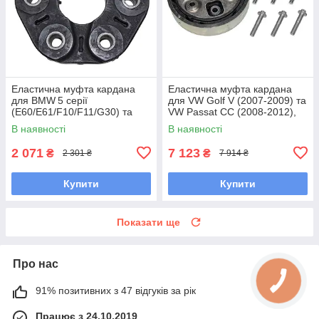
Еластична муфта кардана
Еластична муфта кардана
для BMW 5 серії
для VW Golf V (2007‑2009) та
(E60/E61/F10/F11/G30) та
VW Passat CC (2008‑2012),
BMW 6 серії (E63/E64/G32),
CCTA;BLS, 176 мм, 6 отворів
В наявності
В наявності
B58;B46, 132 мм, 6 отворів
2 071
7 123
₴
₴
2 301 ₴
7 914 ₴
Купити
Купити
Показати ще
Про нас
91% позитивних з 47 відгуків за рік
Працює з 24.10.2019