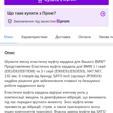
Що таке купити з Пром?
Замовлення під захистом
Опис
Характеристики
Доставка
Оплата
Умови п
Опис
Шукаєте якісну еластичну муфту кардана для Вашого BMW?
Представляємо Еластична муфта кардана для BMW 1 ї серії
(E81/E82/E87/E88) та 3 ї серії (E90/E91/E92/E93), N47;N57,
132 мм, 6 отворів від бренду SATO tech (артикул JP30024)
надійне рішення для забезпечення плавної та безшумної
роботи карданного валу.
Еластична муфта кардана відіграє ключову роль у
компенсації зміщень та демпфуванні вібрацій, що виникають
під час передачі крутного моменту. Знос муфти може
призвести до вібрацій, стуків, а також прискореного зносу
інших компонептів трансмісії. Вчасна заміна муфти від SATO