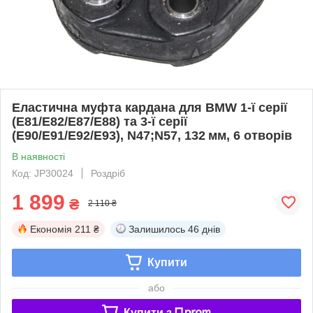
Еластична муфта кардана для BMW 1‑ї серії
(E81/E82/E87/E88) та 3‑ї серії
(E90/E91/E92/E93), N47;N57, 132 мм, 6 отворів
В наявності
Код: JP30024
Роздріб
1 899
₴
2 110 ₴
Економія
211 ₴
Залишилось
46 днів
Купити
або
Купити з