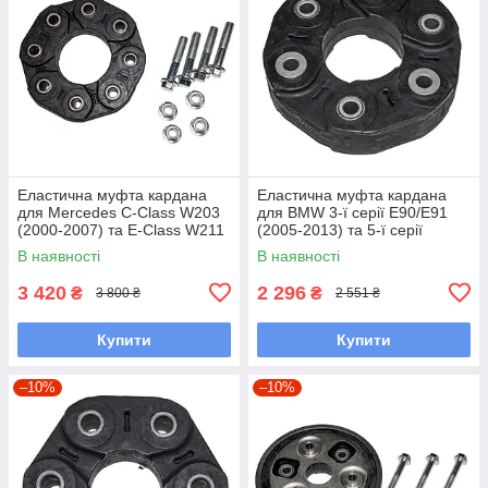
Еластична муфта кардана
Еластична муфта кардана
для Mercedes C‑Class W203
для BMW 3‑ї серії E90/E91
(2000‑2007) та E‑Class W211
(2005‑2013) та 5‑ї серії
(2002‑2009),
E60/E61 (2001‑2013),
В наявності
В наявності
OM 271;OM 642.910, 160 мм,
N52;N47;N55, 140 мм, 6
8 отворів
отворів
3 420
2 296
₴
₴
3 800 ₴
2 551 ₴
Купити
Купити
–10%
–10%