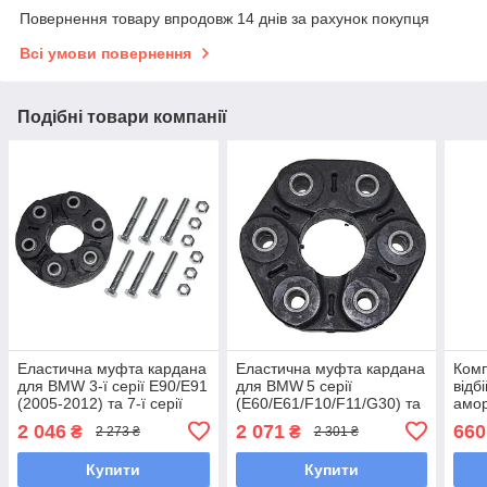
Повернення товару впродовж 14 днів за рахунок покупця
Всі умови повернення
Подібні товари компанії
Еластична муфта кардана
Еластична муфта кардана
Комп
для BMW 3‑ї серії E90/E91
для BMW 5 серії
відб
(2005‑2012) та 7‑ї серії
(E60/E61/F10/F11/G30) та
амор
F01 (2008‑2015),
BMW 6 серії
Seri
2 046
2 071
660
₴
₴
2 273 ₴
2 301 ₴
N57;M57, 105 мм, 6
(E63/E64/G32), B58;B46,
(200
отворів
132 мм, 6 отворів
3.0L
Купити
Купити