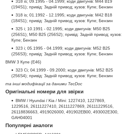
318 is; 09.1995 - 04.1999; коди двигунів: M44 B19
(194S1); привід: Задній привод; кузов: Купе; Бензин
318 is; 01.1992 - 12.1995; коди двигунів: M42 B18
(184S1); привід: Задній привод; кузов: Купе; Бензин
325 i; 10.1991 - 02.1995; коди двигунів: M50 B25
(256S1); M50 B25 (256S2); привід: Задній привод; кузов:
Купе; Бензин
323 i; 05.1995 - 04.1999; коди двигунів: M52 B25
(256S3); привід: Задній привод; кузов: Купе; Бензин
BMW 3 Купе (E46)
323 Ci; 04.1999 - 09.2000; коди двигунів: M52 B25
(256S4); привід: Задній привод; кузов: Купе; Бензин
та інші модифікації за даними TecDoc
Оригінальні номери для звірки
BMW / Hyundai / Kia / Mini: 1227410, 1227869,
1229516, 26111227410, 26111227869, 26111229516,
26118836663, 4919026000, 491902EB00, 493002E300,
GAH04001
Популярні аналоги