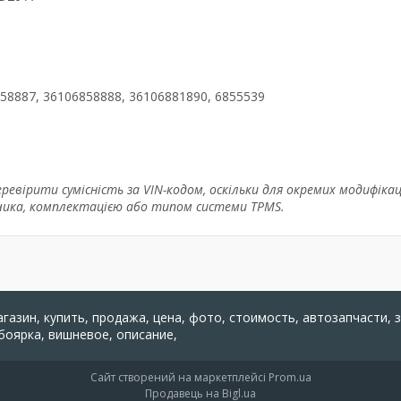
6858887, 36106858888, 36106881890, 6855539
евірити сумісність за VIN-кодом, оскільки для окремих модифікац
чика, комплектацією або типом системи TPMS.
агазин, купить, продажа, цена, фото, стоимость, автозапчасти, 
 боярка, вишневое, описание,
Сайт створений на маркетплейсі
Prom.ua
Продавець на Bigl.ua