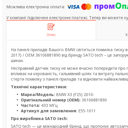
У компанії підключені електронні платежі. Тепер ви можете к
Опис
Х
На панелі приладів Вашого BMW світиться помилка тиску 
2017) / OEM 36106881890 від бренду SATO tech – це запору
шинах.
Несправний датчик тиску не може вчасно попередити про п
впливає на керованість, гальмівний шлях та витрату паль
стерти помилку з панелі приладів та відновити найважливі
Технічні характеристики:
Марка/Модель:
BMW X3 (F25) 2010-
Оригінальний номер (OEM):
36106881890
Частота:
433 МГц
Артикул для замовлення:
E55-1011
Про виробника SATO tech:
SATO tech — це міжнародний бренд, що пропонує автозапча