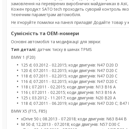
замовлення на перевірених виробничих майданчиках в Азії,
Кожен продукт SATO tech проходить суворий контроль якості
технічним параметрам автомобіля.
Не ігноруйте помилки на панелі приладів! Додайте товар у к
Сумісність та OEM-номери
Основні автомобілі та модифікації для звірки:
Тип деталі:
датчик тиску в шинах TPMS
BMW 1 (F20)
125 d; 03.2012 - 02.2015; коди двигунів: N47 D20 D
120 d; 07.2011 - 02.2015; коди двигунів: N47 D20 C
118 d; 07.2011 - 02.2015; коди двигунів: N47 D20 C
116 d; 07.2011 - 02.2015; коди двигунів: N47 D20 C
118 i; 07.2011 - 02.2015; коди двигунів: N13 B16 A
116 i; 07.2011 - 02.2015; коди двигунів: N13 B16 A
125 i; 03.2012 - 11.2017; коди двигунів: N20 B20 A
118 d; 07.2011 - 06.2019; коди двигунів: N47 D20 C; B47
BMW X5 (F15, F85)
xDrive 50 i; 08.2013 - 07.2018; коди двигунів: N63 B44 B
M 50 d; 12.2013 - 07.2018; коди двигунів: N57 D30 C