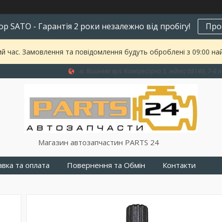
р SATO - Гарантія 2 роки незалежно від пробігу!
Про
ий час. Замовлення та повідомлення будуть оброблені з 09:00 на
м. Вишневе вул. Компресорна 3, індекс 08140, 7-й п
Магазин автозапчастин PARTS 24
вка та оплата
Повернення та Обмін
Контакти