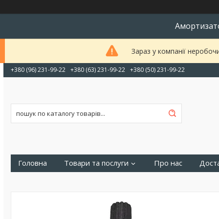
Амортизато
Зараз у компанії неробоч
+380 (96) 231-99-22
+380 (63) 231-99-22
+380 (50) 231-99-22
Головна
Товари та послуги
Про нас
Доста