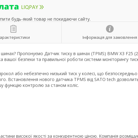
упити будь-який товар не покидаючи сайту.
арактеристики
Інформація для замовлення
в шинах? Пропонуємо Датчик тиску в шинах (TPMS) BMW X3 F25 (
ка вашої безпеки та правильної роботи системи моніторингу тис
рокол або небезпечно низький тиск у колесі, що безпосередньо
ного. Встановлення нового датчика TPMS від SATO tech дозволит
шу функцію контролю за станом коліс.
стини високої якості за конкурентною ціною. Компанія розміщу