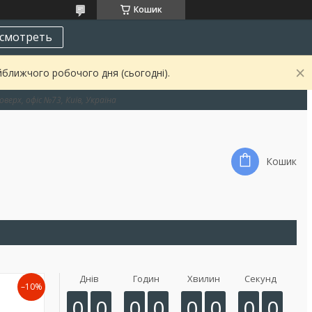
Кошик
смотреть
йближчого робочого дня (сьогодні).
оверх, офіс №73, Київ, Україна
Кошик
Днів
Годин
Хвилин
Секунд
–10%
0
0
0
0
0
0
0
0