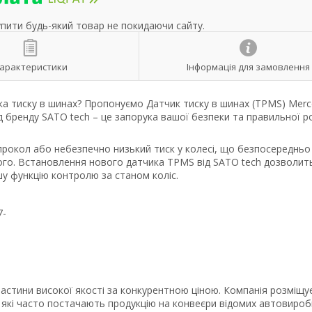
упити будь-який товар не покидаючи сайту.
арактеристики
Інформація для замовлення
ка тиску в шинах? Пропонуємо Датчик тиску в шинах (TPMS) Merc
д бренду SATO tech – це запорука вашої безпеки та правильної 
рокол або небезпечно низький тиск у колесі, що безпосередньо
ного. Встановлення нового датчика TPMS від SATO tech дозволит
шу функцію контролю за станом коліс.
7-
стини високої якості за конкурентною ціною. Компанія розміщу
 які часто постачають продукцію на конвеєри відомих автовиробн