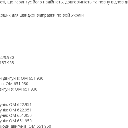
, що гарантує його надійність, довговічність та повну відповід
ошик для швидкої відправки по всій Україні.
 279.980
 157.985
ди двигунів: OM 651.930
нів: OM 651.930
двигунів: OM 651.930
гунів: OM 622.951
гунів: OM 622.951
гунів: OM 651.950
гунів: OM 651.950
; коди двигунів: OM 651.950