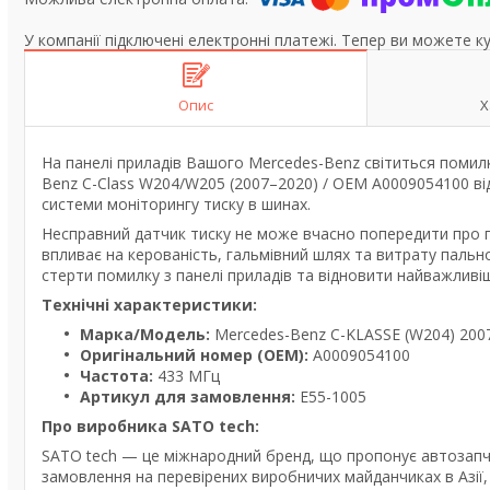
У компанії підключені електронні платежі. Тепер ви можете к
Опис
Х
На панелі приладів Вашого Mercedes-Benz світиться помил
Benz C-Class W204/W205 (2007–2020) / OEM A0009054100 ві
системи моніторингу тиску в шинах.
Несправний датчик тиску не може вчасно попередити про п
впливає на керованість, гальмівний шлях та витрату паль
стерти помилку з панелі приладів та відновити найважливі
Технічні характеристики:
Марка/Модель:
Mercedes-Benz C-KLASSE (W204) 200
Оригінальний номер (OEM):
A0009054100
Частота:
433 МГц
Артикул для замовлення:
E55-1005
Про виробника SATO tech:
SATO tech — це міжнародний бренд, що пропонує автозапча
замовлення на перевірених виробничих майданчиках в Азії,