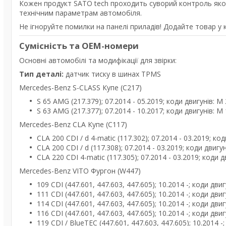
Кожен продукт SATO tech проходить суворий контроль якості
технічним параметрам автомобіля.
Не ігноруйте помилки на панелі приладів! Додайте товар у к
Сумісність та OEM-номери
Основні автомобілі та модифікації для звірки:
Тип деталі:
датчик тиску в шинах TPMS
Mercedes-Benz S-CLASS Купе (C217)
S 65 AMG (217.379); 07.2014 - 05.2019; коди двигунів: M
S 63 AMG (217.377); 07.2014 - 10.2017; коди двигунів: M
Mercedes-Benz CLA Купе (C117)
CLA 200 CDI / d 4-matic (117.302); 07.2014 - 03.2019; ко
CLA 200 CDI / d (117.308); 07.2014 - 03.2019; коди двигу
CLA 220 CDI 4-matic (117.305); 07.2014 - 03.2019; коди 
Mercedes-Benz VITO Фургон (W447)
109 CDI (447.601, 447.603, 447.605); 10.2014 -; коди дви
111 CDI (447.601, 447.603, 447.605); 10.2014 -; коди дви
114 CDI (447.601, 447.603, 447.605); 10.2014 -; коди дви
116 CDI (447.601, 447.603, 447.605); 10.2014 -; коди дви
119 CDI / BlueTEC (447.601, 447.603, 447.605); 10.2014 -