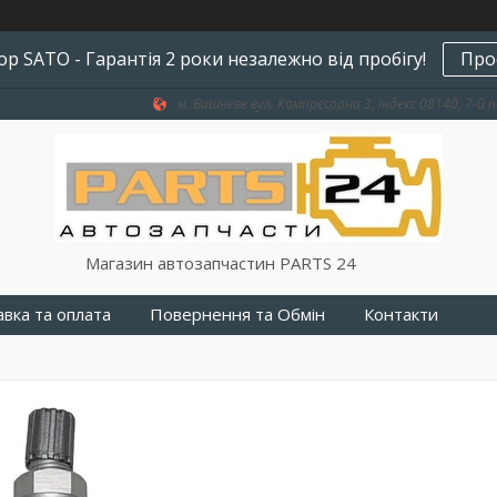
р SATO - Гарантія 2 роки незалежно від пробігу!
Про
м. Вишневе вул. Компресорна 3, індекс 08140, 7-й п
Магазин автозапчастин PARTS 24
вка та оплата
Повернення та Обмін
Контакти