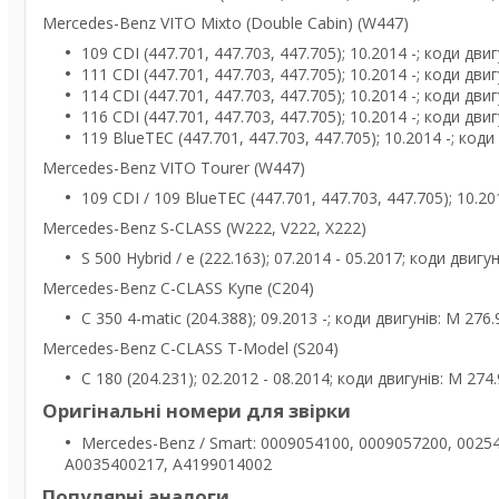
Mercedes-Benz VITO Mixto (Double Cabin) (W447)
109 CDI (447.701, 447.703, 447.705); 10.2014 -; коди дви
111 CDI (447.701, 447.703, 447.705); 10.2014 -; коди дви
114 CDI (447.701, 447.703, 447.705); 10.2014 -; коди дви
116 CDI (447.701, 447.703, 447.705); 10.2014 -; коди дви
119 BlueTEC (447.701, 447.703, 447.705); 10.2014 -; код
Mercedes-Benz VITO Tourer (W447)
109 CDI / 109 BlueTEC (447.701, 447.703, 447.705); 10.20
Mercedes-Benz S-CLASS (W222, V222, X222)
S 500 Hybrid / e (222.163); 07.2014 - 05.2017; коди двигу
Mercedes-Benz C-CLASS Купе (C204)
C 350 4-matic (204.388); 09.2013 -; коди двигунів: M 276
Mercedes-Benz C-CLASS T-Model (S204)
C 180 (204.231); 02.2012 - 08.2014; коди двигунів: M 274
Оригінальні номери для звірки
Mercedes-Benz / Smart: 0009054100, 0009057200, 0025
A0035400217, A4199014002
Популярні аналоги