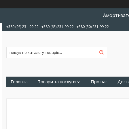
Амортизато
+380 (96) 231-99-22
+380 (63) 231-99-22
+380 (50) 231-99-22
Головна
Товари та послуги
Про нас
Доста