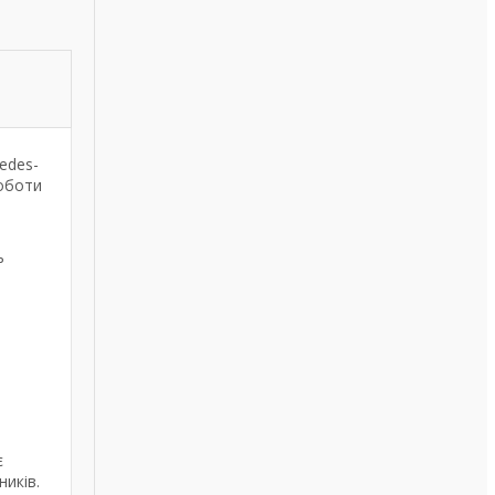
edes-
роботи
ь
є
иків.