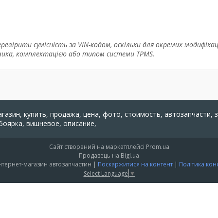
евірити сумісність за VIN-кодом, оскільки для окремих модифікац
чика, комплектацією або типом системи TPMS.
агазин, купить, продажа, цена, фото, стоимость, автозапчасти, 
 боярка, вишневое, описание,
Сайт створений на маркетплейсі
Prom.ua
Продавець на Bigl.ua
"PARTS 24" - Інтернет-магазин автозапчастин |
Поскаржитися на контент
|
Політика кон
Select Language
▼