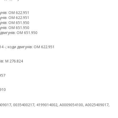
гунів: OM 622.951
гунів: OM 622.951
гунів: OM 651.950
гунів: OM 651.950
и двигунів: OM 651.950
14 -; коди двигунів: OM 622.951
нів: M 276.824
.957
.910
409017, 0035400217, 4199014002, A0009054100, A0025409017,