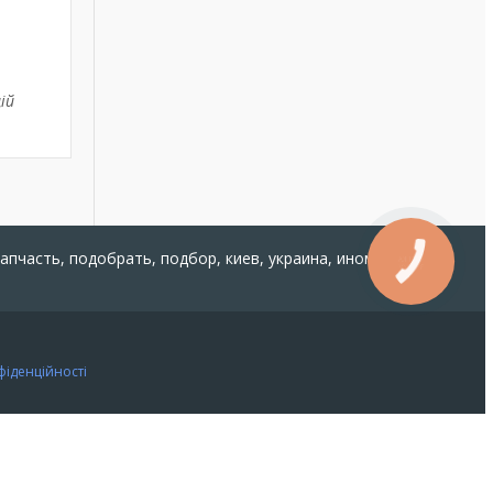
ій
запчасть, подобрать, подбор, киев, украина, иномарка,
КНОПКА
ЗВ'ЯЗКУ
фіденційності