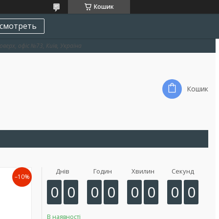
Кошик
смотреть
оверх, офіс №73, Київ, Україна
Кошик
Днів
Годин
Хвилин
Секунд
–10%
0
0
0
0
0
0
0
0
В наявності