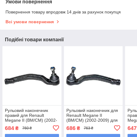
Умови повернення
Повернення товару впродовж 14 днів за рахунок покупця
Всі умови повернення
Подібні товари компанії
Рульовий наконечник
Рульовий наконечник для
Руль
правий для Renault
Renault Megane II
прав
Megane II (BM/CM) (2002-
(BM/CM) (2002-2009) для
Mega
2009) для двигунів 1.4-
двигунів 1.4-2.0L
2008
684
686
647
₴
₴
760 ₴
763 ₴
2.0L
2.0L