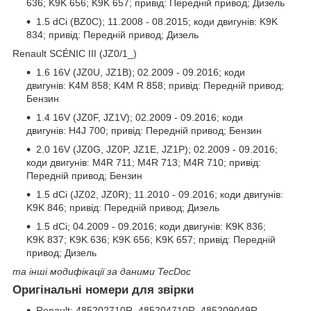
636; K9K 656; K9K 657; привід: Передній привод; Дизель
1.5 dCi (BZ0C); 11.2008 - 08.2015; коди двигунів: K9K
834; привід: Передній привод; Дизель
Renault SCÉNIC III (JZ0/1_)
1.6 16V (JZ0U, JZ1B); 02.2009 - 09.2016; коди
двигунів: K4M 858; K4M R 858; привід: Передній привод;
Бензин
1.4 16V (JZ0F, JZ1V); 02.2009 - 09.2016; коди
двигунів: H4J 700; привід: Передній привод; Бензин
2.0 16V (JZ0G, JZ0P, JZ1E, JZ1P); 02.2009 - 09.2016;
коди двигунів: M4R 711; M4R 713; M4R 710; привід:
Передній привод; Бензин
1.5 dCi (JZ02, JZ0R); 11.2010 - 09.2016; коди двигунів:
K9K 846; привід: Передній привод; Дизель
1.5 dCi; 04.2009 - 09.2016; коди двигунів: K9K 836;
K9K 837; K9K 636; K9K 656; K9K 657; привід: Передній
привод; Дизель
та інші модифікації за даними TecDoc
Оригінальні номери для звірки
Renault: 485202710R, 485204710R, 485209049R,