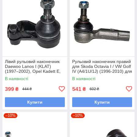
Лівий рульовий наконечник
Рульовий наконечник правий
Daewoo Lanos I (KLAT)
для Skoda Octavia I / VW Golf
(1997–2002), Opel Kadett E,
IV (A4/1U/1J) (1996-2010) для
Opel Ascona C
двиг. 1.4-2.0L
В наявності
В наявності
399
541
₴
₴
444 ₴
602 ₴
Купити
Купити
–10%
–10%