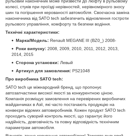
рульовий наконечник може призвести до люфту в рульовому
колесі, стуків при проїзді нерівностей, нерівномірного зносу
шин та погіршення керованості автомобіля. Своєчасна заміна
наконечника від SATO tech забезпечить відновлення гостроти
рульового управління, комфорту та безпеки водіння.
Технічні характеристики:
Марка/Модель:
Renault MEGANE III (BZ0_) 2008-
Роки випуску:
2008, 2009, 2010, 2011, 2012, 2013,
2014, 2015
Сторона установки:
Левый
Артикул для замовлення:
PS21048
Про виробника SATO tech:
SATO tech це міжнародний бренд, що пропонує
автозапчастини високої якості за конкурентною ціною.
Компанія розміщує замовлення на перевірених виробничих
майданчиках в Азії, які часто постачають продукцію на
конвеєри відомих автовиробників. Кожен продукт SATO tech
проходить суворий контроль якості, що гарантує його
надійність, довговічність та повну відповідність технічним
параметрам автомобіля.
Відновіть точне керування автомобілем! Замовте рульовий