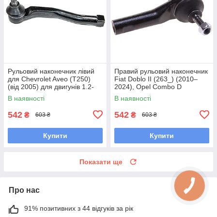
Рульовий наконечник лівий
Правий рульовий наконечник
для Chevrolet Aveo (T250)
Fiat Doblo II (263_) (2010–
(від 2005) для двигунів 1.2-
2024), Opel Combo D
1.6L
В наявності
В наявності
542
542
₴
₴
603 ₴
603 ₴
Купити
Купити
Показати ще
Про нас
91% позитивних з 44 відгуків за рік