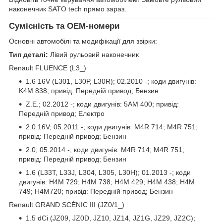
наконечник SATO tech прямо зараз.
Сумісність та OEM-номери
Основні автомобілі та модифікації для звірки:
Тип деталі:
Лівий рульовий наконечник
Renault FLUENCE (L3_)
1.6 16V (L301, L30P, L30R); 02.2010 -; коди двигунів:
K4M 838; привід: Передній привод; Бензин
Z.E.; 02.2012 -; коди двигунів: 5AM 400; привід:
Передній привод; Електро
2.0 16V; 05.2011 -; коди двигунів: M4R 714; M4R 751;
привід: Передній привод; Бензин
2.0; 05.2014 -; коди двигунів: M4R 714; M4R 751;
привід: Передній привод; Бензин
1.6 (L33T, L33J, L304, L305, L30H); 01.2013 -; коди
двигунів: H4M 729; H4M 738; H4M 429; H4M 438; H4M
749; H4M720; привід: Передній привод; Бензин
Renault GRAND SCÉNIC III (JZ0/1_)
1.5 dCi (JZ09, JZ0D, JZ10, JZ14, JZ1G, JZ29, JZ2C);