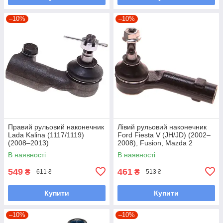
–10%
–10%
Правий рульовий наконечник
Лівий рульовий наконечник
Lada Kalina (1117/1119)
Ford Fiesta V (JH/JD) (2002–
(2008–2013)
2008), Fusion, Mazda 2
В наявності
В наявності
549
461
₴
₴
611 ₴
513 ₴
Купити
Купити
–10%
–10%