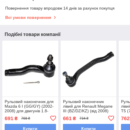
Повернення товару впродовж 14 днів за рахунок покупця
Всі умови повернення
Подібні товари компанії
Рульовий наконечник для
Рульовий наконечник
Руль
Mazda 6 I (GG/GY) (2002-
лівий для Renault Megane
ліви
2008) для двигунів 1.8-
III (BZ/DZ/KZ) (від 2008)
T5 (
3.0L
для двигунів 1.2-2.0L
двиг
691
661
762
₴
₴
768 ₴
734 ₴
Купити
Купити