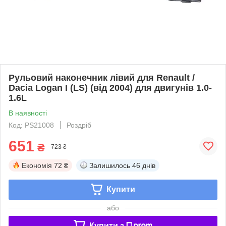
Рульовий наконечник лівий для Renault /
Dacia Logan I (LS) (від 2004) для двигунів 1.0-
1.6L
В наявності
Код: PS21008
Роздріб
651
₴
723 ₴
Економія
72 ₴
Залишилось
46 днів
Купити
або
Купити з