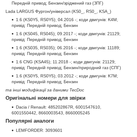
Передній привод; Бензин/зріджений газ (ЗПГ)
Lada LARGUS Фургон/універсал (KS0_, RS0_, KSA_)
1.6 (KS0Y5, RS0Y5); 04.2016 -; коди двигунів: K4M;
привід: Передній привод; Бензин
1.6 (KS045, RS045); 09.2017 -; коди двигунів: 21129;
привід: Передній привод; Бензин
1.6 (KS035, RS035); 06.2016 -; коди двигунів: 11189;
привід: Передній привод; Бензин
1.6 CNG (KSA45); 11.2018 -; коди двигунів: 21129;
привід: Передній привод; Бензин/природний газ (СПГ)
1.6 (KS0Y5, RS0Y5); 03.2012 -; коди двигунів: K7M;
привід: Передній привод; Бензин
та інші модифікації за даними TecDoc
Оригінальні номери для звірки
Dacia / Renault: 485202867R, 6001547610,
6001550442, 8660003543, 8660005245
Популярні аналоги
LEMFORDER: 3093601