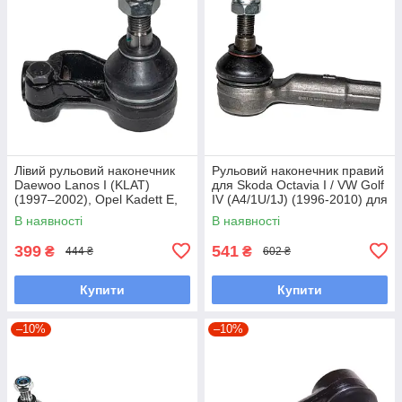
Лівий рульовий наконечник
Рульовий наконечник правий
Daewoo Lanos I (KLAT)
для Skoda Octavia I / VW Golf
(1997–2002), Opel Kadett E,
IV (A4/1U/1J) (1996-2010) для
Opel Ascona C
двиг. 1.4-2.0L
В наявності
В наявності
399
541
₴
₴
444 ₴
602 ₴
Купити
Купити
–10%
–10%