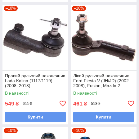
–10%
–10%
Правий рульовий наконечник
Лівий рульовий наконечник
Lada Kalina (1117/1119)
Ford Fiesta V (JH/JD) (2002–
(2008–2013)
2008), Fusion, Mazda 2
В наявності
В наявності
549
461
₴
₴
611 ₴
513 ₴
Купити
Купити
–10%
–10%