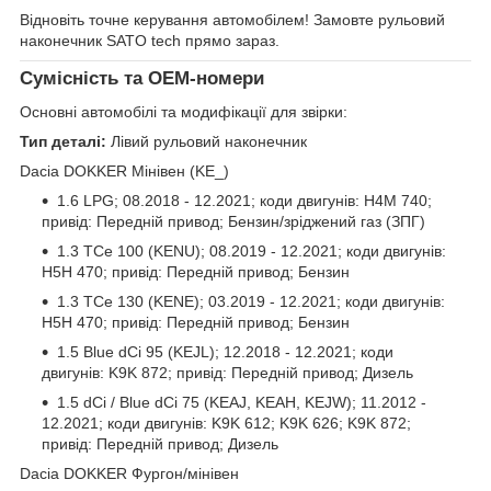
Відновіть точне керування автомобілем! Замовте рульовий
наконечник SATO tech прямо зараз.
Сумісність та OEM-номери
Основні автомобілі та модифікації для звірки:
Тип деталі:
Лівий рульовий наконечник
Dacia DOKKER Мінівен (KE_)
1.6 LPG; 08.2018 - 12.2021; коди двигунів: H4M 740;
привід: Передній привод; Бензин/зріджений газ (ЗПГ)
1.3 TCe 100 (KENU); 08.2019 - 12.2021; коди двигунів:
H5H 470; привід: Передній привод; Бензин
1.3 TCe 130 (KENE); 03.2019 - 12.2021; коди двигунів:
H5H 470; привід: Передній привод; Бензин
1.5 Blue dCi 95 (KEJL); 12.2018 - 12.2021; коди
двигунів: K9K 872; привід: Передній привод; Дизель
1.5 dCi / Blue dCi 75 (KEAJ, KEAH, KEJW); 11.2012 -
12.2021; коди двигунів: K9K 612; K9K 626; K9K 872;
привід: Передній привод; Дизель
Dacia DOKKER Фургон/мінівен