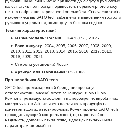
рульовий наконечник може призвести до люфту в рульовому
колесі, стуків при проїзді нерівностей, нерівномірного зносу
шин та погіршення керованості автомобіля. Своєчасна заміна
наконечника від SATO tech забезпечить відновлення гостроти
рульового управління, комфорту та безпеки водіння.
Технічні характеристики:
Марка/Модель:
Renault LOGAN (LS_) 2004-
Роки випуску:
2004, 2005, 2006, 2007, 2008, 2009,
2010, 2011, 2012, 2013, 2014, 2015, 2016, 2017, 2018,
2019, 2020, 2021
Сторона установки:
Левый
Артикул для замовлення:
PS21008
Про виробника SATO tech:
SATO tech це міжнародний бренд, що пропонує
автозапчастини високої якості за конкурентною ціною.
Компанія розміщує замовлення на перевірених виробничих
майданчиках в Азії, які часто постачають продукцію на
конвеєри відомих автовиробників. Кожен продукт SATO tech
проходить суворий контроль якості, що гарантує його
надійність, довговічність та повну відповідність технічним
параметрам автомобіля.