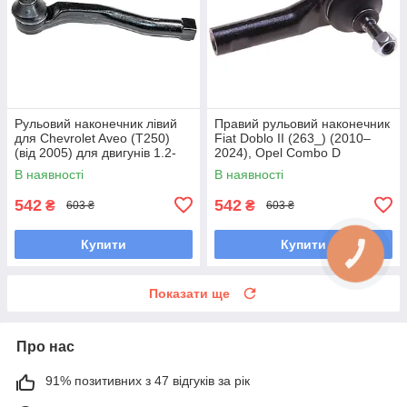
Рульовий наконечник лівий
Правий рульовий наконечник
для Chevrolet Aveo (T250)
Fiat Doblo II (263_) (2010–
(від 2005) для двигунів 1.2-
2024), Opel Combo D
1.6L
В наявності
В наявності
542
542
₴
₴
603 ₴
603 ₴
Купити
Купити
Показати ще
Про нас
91% позитивних з 47 відгуків за рік