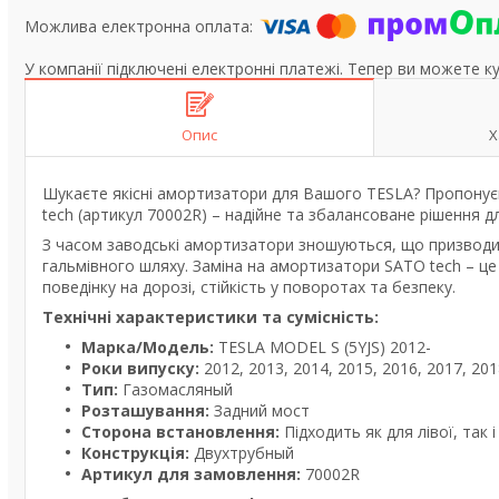
У компанії підключені електронні платежі. Тепер ви можете к
Опис
Х
Шукаєте якісні амортизатори для Вашого TESLA? Пропонуємо
tech (артикул 70002R) – надійне та збалансоване рішення д
З часом заводські амортизатори зношуються, що призводи
гальмівного шляху. Заміна на амортизатори SATO tech – 
поведінку на дорозі, стійкість у поворотах та безпеку.
Технічні характеристики та сумісність:
Марка/Модель:
TESLA MODEL S (5YJS) 2012-
Роки випуску:
2012, 2013, 2014, 2015, 2016, 2017, 201
Тип:
Газомасляный
Розташування:
Задний мост
Сторона встановлення:
Підходить як для лівої, так 
Конструкція:
Двухтрубный
Артикул для замовлення:
70002R