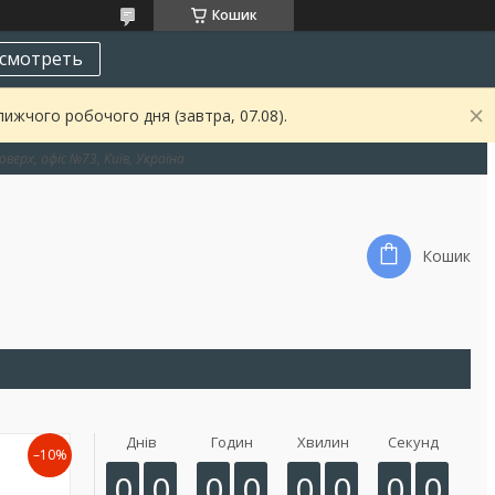
Кошик
смотреть
ижчого робочого дня (завтра, 07.08).
оверх, офіс №73, Київ, Україна
Кошик
Днів
Годин
Хвилин
Секунд
–10%
0
0
0
0
0
0
0
0