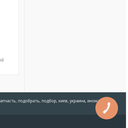
ій
запчасть, подобрать, подбор, киев, украина, иномарка,
КНОПКА
ЗВ'ЯЗКУ