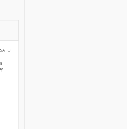
у SATO
я
ну