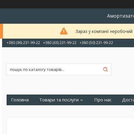
Амортизато
Зараз у компанії неробочий
+380 (96) 231-99-22
+380 (63) 231-99-22
+380 (50) 231-99-22
Головна
Товари та послуги
Про нас
Доста