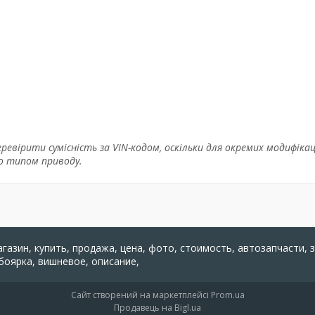
евірити сумісність за VIN-кодом, оскільки для окремих модифікац
бо типом приводу.
агазин, купить, продажа, цена, фото, стоимость, автозапчасти, 
 боярка, вишневое, описание,
Сайт створений на маркетплейсі
Prom.ua
Продавець на Bigl.ua