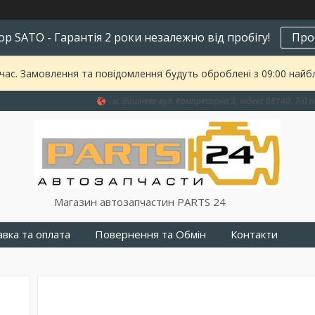
р SATO - Гарантія 2 роки незалежно від пробігу!
Про
 час. Замовлення та повідомлення будуть оброблені з 09:00 найбл
м. Вишневе вул. Компресорна 3, індекс 08140, 7-й п
Магазин автозапчастин PARTS 24
вка та оплата
Повернення та Обмін
Контакти