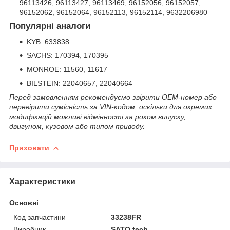
96113426, 96113427, 96113469, 96152056, 96152057,
96152062, 96152064, 96152113, 96152114, 9632206980
Популярні аналоги
KYB: 633838
SACHS: 170394, 170395
MONROE: 11560, 11617
BILSTEIN: 22040657, 22040664
Перед замовленням рекомендуємо звірити OEM-номер або
перевірити сумісність за VIN-кодом, оскільки для окремих
модифікацій можливі відмінності за роком випуску,
двигуном, кузовом або типом приводу.
Приховати
Характеристики
Основні
Код запчастини
33238FR
Виробник
SATO tech