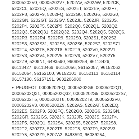
00005202V0, 00005202V7, 5202AV, 5202AW, 5202CK,
5202CL, 5202EQ, 5202ES, 5202ET, 5202EV, 5202F7,
5202F8, 5202F9, 5202FQ, 5202G0, 5202G6, 5202GJ,
5202GN, 5202GT, 5202GV, 5202JL, 5202JR, 5202JS,
5202P4, 5202P5, 5202P9, 5202Q0, 5202Q1, 5202Q2,
5202Q3, 5202Q31, 5202Q32, 5202Q4, 5202Q5, 5202Q6,
5202R3, 5202R4, 5202R9, 5202S0, 5202S1, 5202S2,
5202S3, 5202S31, 5202S5, 5202S6, 5202S7, 5202S71,
5202T4, 5202T5, 5202T8, 5202T9, 5202V0, 5202V1,
5202V3, 5202V4, 5202V5, 5202V6, 5202V7, 5202Y5,
5202Z9, 5208N1, 6493590, 96089254, 96113426,
96113427, 96113469, 96152056, 96152057, 96152062,
96152064, 96152100, 96152101, 96152113, 96152114,
96157190, 96157191, 9632206980
PEUGEOT: 00005202FQ, 00005202G6, 00005202Q1,
00005202Q31, 00005202Q32, 00005202S5, 00005202S7,
00005202T5, 00005202T8, 00005202T9, 00005202V0,
00005202V3, 00005202Z9, 5202AS, 5202AT, 5202EQ,
5202ES, 5202F9, 5202FQ, 5202G0, 5202G6, 5202GN,
5202GR, 5202GS, 5202JK, 5202JR, 5202JS, 5202P4,
5202P5, 5202Q1, 5202S4, 5202S5, 5202S7, 5202S8,
5202T2, 5202T3, 5202T5, 5202T8, 5202T9, 5202V3,
5202Y5, 5202Z9, 5207A2, 6493590, 96089254,