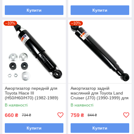
Купити
Купити
–10%
–10%
Амортизатор передній для
Амортизатор задній
Toyota Hiace III
масляний для Toyota Land
(H50/H60/H70) (1982-1989)
Cruiser (J70) (1990-1999) для
для двигунів 1.8-2.4L
двигуна 4.2D
В наявності
В наявності
660
759
₴
₴
734 ₴
844 ₴
Купити
Купити