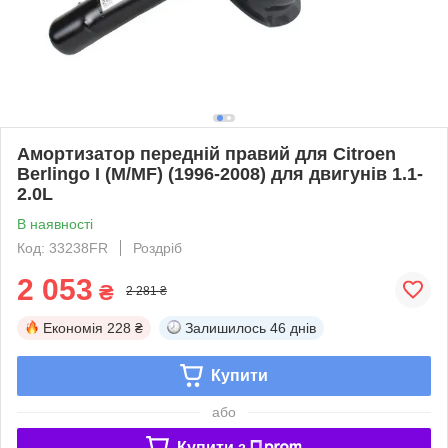
Амортизатор передній правий для Citroen
Berlingo I (M/MF) (1996-2008) для двигунів 1.1-
2.0L
В наявності
Код: 33238FR
Роздріб
2 053
₴
2 281 ₴
Економія
228 ₴
Залишилось
46 днів
Купити
або
Купити з