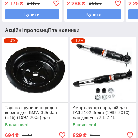
для двигуна 1.6L
двигунів 1.4-2.0L
двиг
2 175
2 288
2 2
₴
₴
2 416 ₴
2 542 ₴
Купити
Купити
Акційні пропозиції та новинки
–10%
–10%
Тарілка пружини передня
Амортизатор передній для
верхня для BMW 3 Sedan
ГАЗ 3102 Волга (1982-2010)
(E46) (1997-2005) для
для двигунів 2.1-2.4L
двигунів 1.6-3L
В наявності
В наявності
694
829
₴
₴
772 ₴
922 ₴