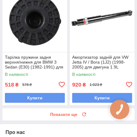
Тарілка пружини задня
Амортизатор задній для VW
верхня/нижня для BMW 3
Jetta IV / Bora (1J2) (1998-
Sedan (E30) (1982-1991) для
2005) для двигуна 1.9L
двигунів 1.6-2.7L
В наявності
В наявності
518
920
₴
₴
576 ₴
1 023 ₴
Купити
Купити
Показати ще
Про нас