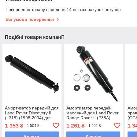
Повернення товару впродовж 14 днів за рахунок покупця
Всі умови повернення
Подібні товари компанії
Амортизатор передній для
Амортизатор передній
Амор
Land Rover Discovery II
масляний для Land Rover
прав
(L318) (1998-2004) для
Range Rover II (P38A)
(GG/
двигунів 2.5-3.9L
(1994-2002) для двиг. 2.5-
двиг
1 353
1 261
1 3
₴
₴
1 504 ₴
1 401 ₴
4.6L
Купити
Купити