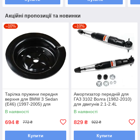
Акційні пропозиції та новинки
–10%
–10%
Тарілка пружини передня
Амортизатор передній для
верхня для BMW 3 Sedan
ГАЗ 3102 Волга (1982-2010)
(E46) (1997-2005) для
для двигунів 2.1-2.4L
двигунів 1.6-3L
В наявності
В наявності
694
829
₴
₴
772 ₴
922 ₴
Купити
Купити