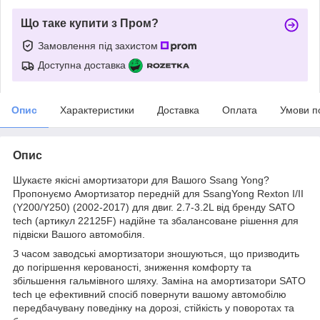
Що таке купити з Пром?
Замовлення під захистом
Доступна доставка
Опис
Характеристики
Доставка
Оплата
Умови п
Опис
Шукаєте якісні амортизатори для Вашого Ssang Yong?
Пропонуємо Амортизатор передній для SsangYong Rexton I/II
(Y200/Y250) (2002-2017) для двиг. 2.7-3.2L від бренду SATO
tech (артикул 22125F) надійне та збалансоване рішення для
підвіски Вашого автомобіля.
З часом заводські амортизатори зношуються, що призводить
до погіршення керованості, зниження комфорту та
збільшення гальмівного шляху. Заміна на амортизатори SATO
tech це ефективний спосіб повернути вашому автомобілю
передбачувану поведінку на дорозі, стійкість у поворотах та