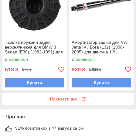
Тарілка пружини задня
Амортизатор задній для VW
верхня/нижня для BMW 3
Jetta IV / Bora (1J2) (1998-
Sedan (E30) (1982-1991) для
2005) для двигуна 1.9L
двигунів 1.6-2.7L
В наявності
В наявності
518
920
₴
₴
576 ₴
1 023 ₴
Купити
Купити
Показати ще
Про нас
91% позитивних з 47 відгуків за рік