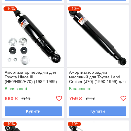
–10%
–10%
Амортизатор передній для
Амортизатор задній
Toyota Hiace III
масляний для Toyota Land
(H50/H60/H70) (1982-1989)
Cruiser (J70) (1990-1999) для
для двигунів 1.8-2.4L
двигуна 4.2D
В наявності
В наявності
660
759
₴
₴
734 ₴
844 ₴
Купити
Купити
–10%
–10%