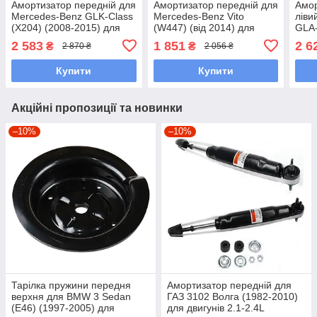
Амортизатор передній для
Амортизатор передній для
Амор
Mercedes-Benz GLK-Class
Mercedes-Benz Vito
ліви
(X204) (2008-2015) для
(W447) (від 2014) для
GLA-
двигунів 2.0-3.5L
двигуна 2.0L
2013
2 583
1 851
2 6
₴
₴
2 870 ₴
2 056 ₴
2.1L
Купити
Купити
Акційні пропозиції та новинки
–10%
–10%
Тарілка пружини передня
Амортизатор передній для
верхня для BMW 3 Sedan
ГАЗ 3102 Волга (1982-2010)
(E46) (1997-2005) для
для двигунів 2.1-2.4L