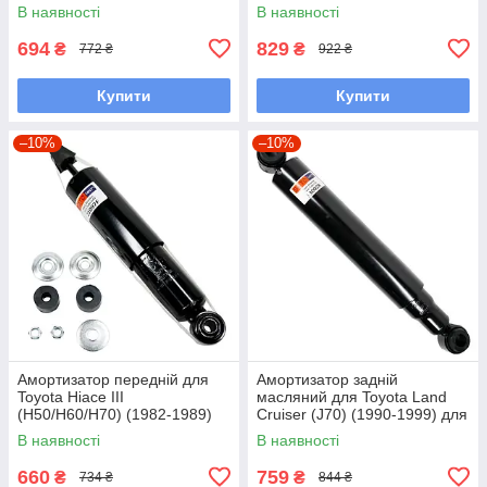
двигунів 1.6-3L
В наявності
В наявності
694
829
₴
₴
772 ₴
922 ₴
Купити
Купити
–10%
–10%
Амортизатор передній для
Амортизатор задній
Toyota Hiace III
масляний для Toyota Land
(H50/H60/H70) (1982-1989)
Cruiser (J70) (1990-1999) для
для двигунів 1.8-2.4L
двигуна 4.2D
В наявності
В наявності
660
759
₴
₴
734 ₴
844 ₴