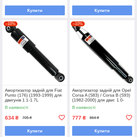
Купити
Купити
–10%
–10%
Амортизатор задній для Fiat
Амортизатор задній для Opel
Punto (176) (1993-1999) для
Corsa A (S83) / Corsa B (S93)
двигунів 1.1-1.7L
(1982-2000) для двиг. 1.0-
1.5L
В наявності
В наявності
634
777
₴
₴
705 ₴
864 ₴
Купити
Купити