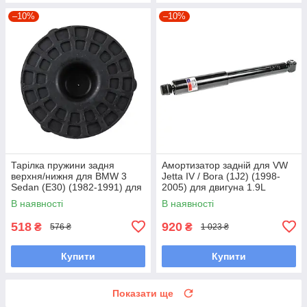
–10%
–10%
Тарілка пружини задня
Амортизатор задній для VW
верхня/нижня для BMW 3
Jetta IV / Bora (1J2) (1998-
Sedan (E30) (1982-1991) для
2005) для двигуна 1.9L
двигунів 1.6-2.7L
В наявності
В наявності
518
920
₴
₴
576 ₴
1 023 ₴
Купити
Купити
Показати ще