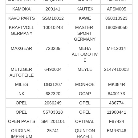
KAMOKA
209141
KAUTEK
AFSM005
KAVO PARTS
SSM10012
KAWE
850010923
KRAFTVOLL
10010243
MASTER-
180098050
GERMANY
SPORT
GERMANY
MAXGEAR
723285
MEHA
MH12014
AUTOMOTIV
E
METZGER
6490004
MEYLE
2147410003
AUTOTEILE
MILES
DB31207
MONROE
MK384R
NK
682320
OCAP
8400173
OPEL
2066249
OPEL
436774
OPEL
55703318
OPEL
11900441
OPEN PARTS
SMT201101
OPTIMAL
F87424
ORIGINAL
25741
QUINTON
EMR6146
IMPERIUM
HAZELL