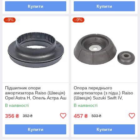
Купити
Купити
–9%
–9%
Підшипник опори
Опора переднього
амортизатора Raiso (Швеція)
амортизатора (з підш.) Raiso
Opel Astra H, Опель Астра Аш
(Швеція) Suzuki Swift IV,
04- #RC01036 UALHLWZ7
Сузукі Свіфт 4 #RC03703
В наявності
В наявності
UAZEGCZ7
356
457
₴
₴
392 ₴
503 ₴
Купити
Купити