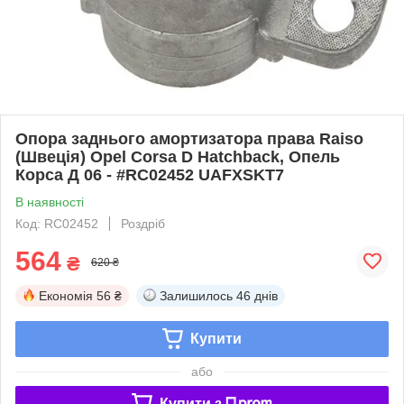
Опора заднього амортизатора права Raiso
(Швеція) Opel Corsa D Hatchback, Опель
Корса Д 06 - #RC02452 UAFXSKT7
В наявності
Код: RC02452
Роздріб
564
₴
620 ₴
Економія
56 ₴
Залишилось
46 днів
Купити
або
Купити з