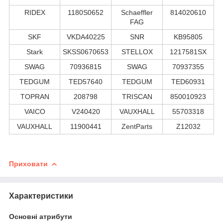
RIDEX
1180S0652
Schaeffler
814020610
FAG
SKF
VKDA40225
SNR
KB95805
Stark
SKSS0670653
STELLOX
1217581SX
SWAG
70936815
SWAG
70937355
TEDGUM
TED57640
TEDGUM
TED60931
TOPRAN
208798
TRISCAN
850010923
VAICO
V240420
VAUXHALL
55703318
VAUXHALL
11900441
ZentParts
Z12032
Приховати
Характеристики
Основні атрибути