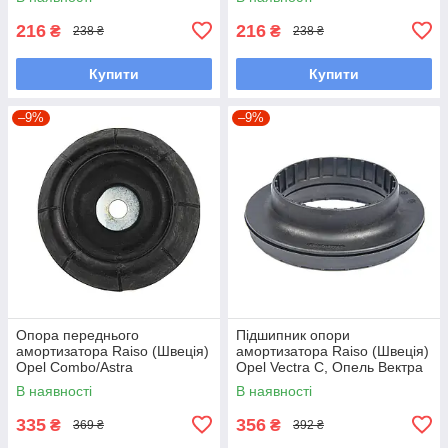
UAKOVAO7
216
216
₴
₴
238 ₴
238 ₴
Купити
Купити
–9%
–9%
Опора переднього
Підшипник опори
амортизатора Raiso (Швеція)
амортизатора Raiso (Швеція)
Opel Combo/Astra
Opel Vectra С, Опель Вектра
G/Corsa/Vectra B #RС02052
Ц 02- #RC01036 UANBLHF7
В наявності
В наявності
UAAZAND7
335
356
₴
₴
369 ₴
392 ₴