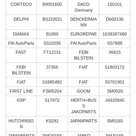
CORTECO
80001600
DACO
150101
Germany
DELPHI
BSJ10021
DENCKERMA
D600136
NN
DIAMAX
B1065
EUROREPAR
1638387480
FAI AutoParts
SS10296
FAI AutoParts
SS7888
FAST
FT12231
FEBI
36815
BILSTEIN
FEBI
37355
FIAT
51803172
BILSTEIN
FIAT
51885482
FIAT
55701901
FIRST LINE
FSM5204
GOOM
SM0020
GSP
517972
HERTH+BUS
J4420845
S
JAKOPARTS
HUTCHINSO
KS292
JAPANPARTS
SM0165
N
JAPANPARTS
SMQ0165
JAPKO
SMJ0165