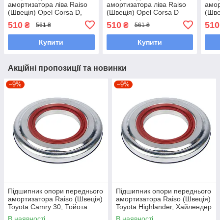
амортизатора ліва Raiso
амортизатора ліва Raiso
амор
(Швеція) Opel Corsa D,
(Швеція) Opel Corsa D
(Шве
Опель Корса Д 06 -
Hatchback, Опель Корса Д
Опел
510
510
510
₴
₴
561 ₴
561 ₴
#RC02451 UAKGIXS7
06 - #RC02451
#RC
UADEGCW7
Купити
Купити
Акційні пропозиції та новинки
–9%
–9%
Підшипник опори переднього
Підшипник опори переднього
амортизатора Raiso (Швеція)
амортизатора Raiso (Швеція)
Toyota Camry 30, Тойота
Toyota Highlander, Хайлендер
Кармі 01-06 #RC63014
00-07 #RC63014 UAJHAQE7
В наявності
В наявності