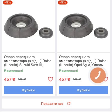
–9%
–9%
Опора переднього
Опора переднього
амортизатора (з підш.) Raiso
амортизатора (з підш.) Raiso
(Швеція) Suzuki Swift III,
(Швеція) Opel Agila, Опель
Сузукі Свіфт 3 #RC03703
Агіла #RC03703 UANRGIW7
В наявності
В наявності
UAONQAC7
457
457
₴
₴
503 ₴
503 ₴
Купити
Купити
Показати ще