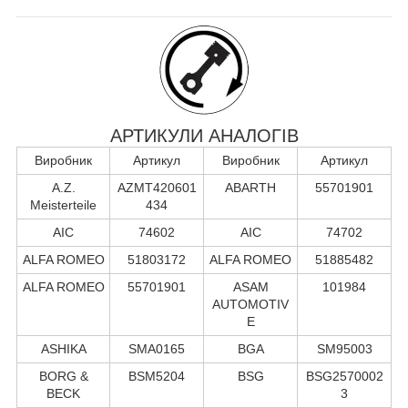
АРТИКУЛИ АНАЛОГІВ
Виробник
Артикул
Виробник
Артикул
A.Z.
AZMT420601
ABARTH
55701901
Meisterteile
434
AIC
74602
AIC
74702
ALFA ROMEO
51803172
ALFA ROMEO
51885482
ALFA ROMEO
55701901
ASAM
101984
AUTOMOTIV
E
ASHIKA
SMA0165
BGA
SM95003
BORG &
BSM5204
BSG
BSG2570002
BECK
3