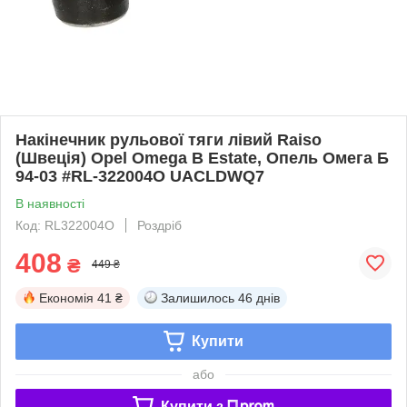
Накінечник рульової тяги лівий Raiso
(Швеція) Opel Omega B Estate, Опель Омега Б
94-03 #RL-322004O UACLDWQ7
В наявності
Код: RL322004O
Роздріб
408
₴
449 ₴
Економія
41 ₴
Залишилось
46 днів
Купити
або
Купити з