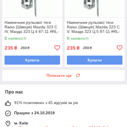
Накінечник рульової тяги
Накінечник рульової тяги
Raiso (Швеція) Mazda 323 C
Raiso (Швеція) Mazda 323 C
IV, Мазда 323 Ц 4 87-11 #RL-
V, Мазда 323 Ц 5 87-11 #RL-
232280M UAVPCWF7
232280M UAVPCWF7
В наявності
В наявності
235
235
₴
₴
259 ₴
259 ₴
Купити
Купити
Показати ще
Про нас
91% позитивних з 45 відгуків за рік
Працює з 24.10.2019
м. Київ