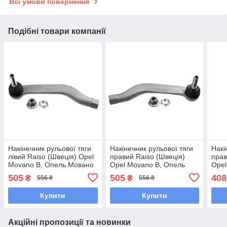
Всі умови повернення
Подібні товари компанії
Накінечник рульової тяги
Накінечник рульової тяги
Накі
лівий Raiso (Швеція) Opel
правий Raiso (Швеція)
прав
Movano B, Опель Мовано
Opel Movano B, Опель
Opel
Б 10- #RL-485730N
Мовано Б 10- #RL-
Омег
505
505
408
₴
₴
556 ₴
556 ₴
UAKUSWY7
485780N UABLGZF7
322
Купити
Купити
Акційні пропозиції та новинки