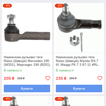
–9%
–9%
Накінечник рульової тяги
Накінечник рульової тяги
Raiso (Швеція) Mercedes 190
Raiso (Швеція) Mazda RX-7
(W201), Мерседес 190 (В201)
III, Мазда РХ-7 3 87-11 #RL-
82-93 #RL-338110M
232280M UAWSCEN7
В наявності
В наявності
UAGKZRA7
205
235
₴
₴
226 ₴
259 ₴
Купити
Купити
–9%
–9%