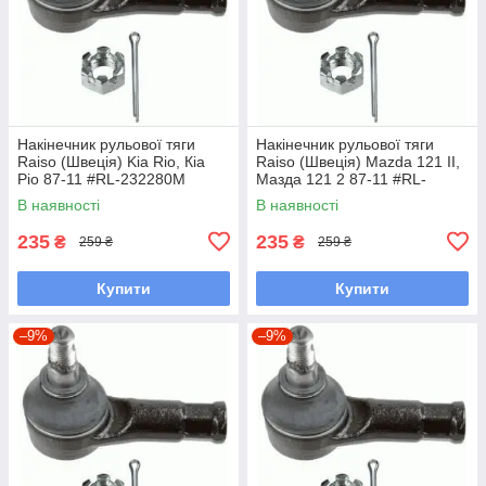
Накінечник рульової тяги
Накінечник рульової тяги
Raiso (Швеція) Kia Rio, Кіа
Raiso (Швеція) Mazda 121 II,
Ріо 87-11 #RL-232280M
Мазда 121 2 87-11 #RL-
UAYINBP7
232280M UAFKHJP7
В наявності
В наявності
235
235
₴
₴
259 ₴
259 ₴
Купити
Купити
–9%
–9%