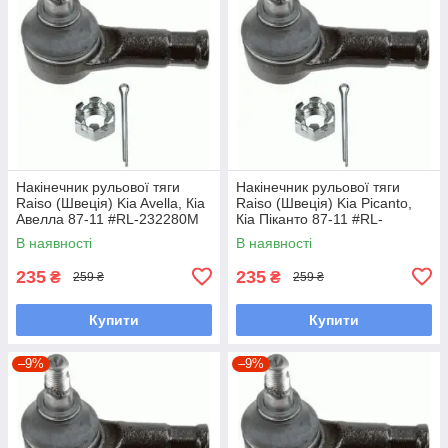
Накінечник рульової тяги
Накінечник рульової тяги
Raiso (Швеція) Kia Avella, Кіа
Raiso (Швеція) Kia Picanto,
Авелла 87-11 #RL-232280M
Кіа Піканто 87-11 #RL-
UALPSKZ7
232280M UAYINBP7
В наявності
В наявності
235
235
₴
₴
259 ₴
259 ₴
Купити
Купити
–9%
–9%