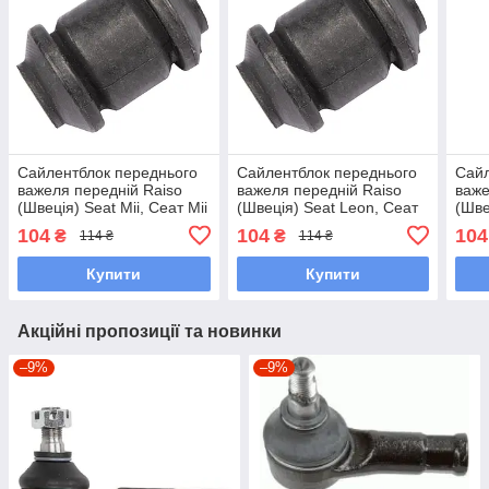
Сайлентблок переднього
Сайлентблок переднього
Сайл
важеля передній Raiso
важеля передній Raiso
важе
(Швеція) Seat Mii, Сеат Міі
(Швеція) Seat Leon, Сеат
(Шве
11-19 #RL-1J0182V
Леон 99-06 #RL-1J0182V
Сеат
104
104
104
₴
₴
114 ₴
114 ₴
UAZAYAT7
UAWFGTA7
1J0
Купити
Купити
Акційні пропозиції та новинки
–9%
–9%