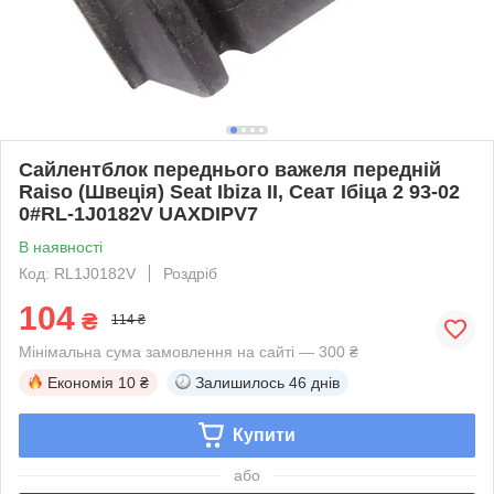
Сайлентблок переднього важеля передній
Raiso (Швеція) Seat Ibiza II, Сеат Ібіца 2 93-02
0#RL-1J0182V UAXDIPV7
В наявності
Код: RL1J0182V
Роздріб
104
₴
114 ₴
Мінімальна сума замовлення на сайті — 300 ₴
Економія
10 ₴
Залишилось
46 днів
Купити
або