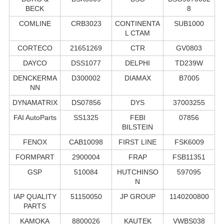
BECK
8
COMLINE
CRB3023
CONTINENTA
SUB1000
L CTAM
CORTECO
21651269
CTR
GV0803
DAYCO
DSS1077
DELPHI
TD239W
DENCKERMA
D300002
DIAMAX
B7005
NN
DYNAMATRIX
DS07856
DYS
37003255
FAI AutoParts
SS1325
FEBI
07856
BILSTEIN
FENOX
CAB10098
FIRST LINE
FSK6009
FORMPART
2900004
FRAP
FSB11351
GSP
510084
HUTCHINSO
597095
N
IAP QUALITY
51150050
JP GROUP
1140200800
PARTS
KAMOKA
8800026
KAUTEK
VWBS038