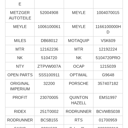
E
METZGER
52004908
MEYLE
1004070015
AUTOTEILE
MEYLE
1006100061
MEYLE
1166100000H
D
MILES
DB68012
MOTAQUIP
VSK609
MTR
12162236
MTR
12192224
NK
5104720
NK
5104720PRO
NTY
ZTPVW007A
OCAP
1215039
OPEN PARTS
SSS100911
OPTIMAL
G9648
ORIGINAL
32200
PORSCHE
357407182
IMPERIUM
PROFIT
23070005
QUINTON
EMS1997
HAZELL
RIDEX
251T0002
RODRUNNER
BCVWBS038
RODRUNNER
BCSB155
RTS
01700959