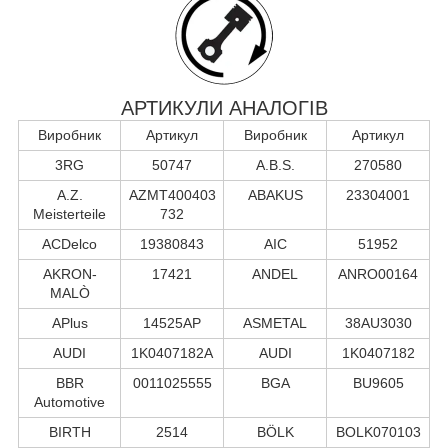
АРТИКУЛИ АНАЛОГІВ
Виробник
Артикул
Виробник
Артикул
3RG
50747
A.B.S.
270580
A.Z.
AZMT400403
ABAKUS
23304001
Meisterteile
732
ACDelco
19380843
AIC
51952
AKRON-
17421
ANDEL
ANRO00164
MALÒ
APlus
14525AP
ASMETAL
38AU3030
AUDI
1K0407182A
AUDI
1K0407182
BBR
0011025555
BGA
BU9605
Automotive
BIRTH
2514
BÖLK
BOLK070103