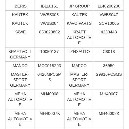
IBERIS
IB116151
JP GROUP
1140200200
KAUTEK
VWBS005
KAUTEK
VWBS047
KAUTEK
VWBS084
KAVO PARTS
SCR10005
KAWE
850029862
KRAFT
4230443
AUTOMOTIV
E
KRAFTVOLL
10050137
LYNXAUTO
C8018
GERMANY
MANDO
MCC015293
MAPCO
36950
MASTER-
0428MPCSM
MASTER-
29916PCSMS
SPORT
S
SPORT
GERMANY
GERMANY
MEHA
MH40008
MEHA
MH40007
AUTOMOTIV
AUTOMOTIV
E
E
MEHA
MH40007K
MEHA
MH40008K
AUTOMOTIV
AUTOMOTIV
E
E