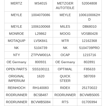
MERTZ
MS4015
METZGER
52004808
AUTOTEILE
MEYLE
1004070086
MEYLE
1006100062H
D
MEYLE
1006100068
MILES
DB68010
MONROE
L29862
MOOG
VOSB0428
MOTAQUIP
LVSK841
MTR
12162368
NK
5104739
NK
5104739PRO
NTY
ZTPVW001A
OCAP
1215716
OE Germany
800931
OE Germany
802891
OPEN PARTS
SSS100111
OPTIMAL
F85633
ORIGINAL
1620
QUICK
SB7059
IMPERIUM
STEER
REINHOCH
RH140083
RIDEX
251T0022
RODRUNNER
BCSB487
RODRUNNER
BCVWBS005
RODRUNNER
BCVWBS084
RTS
01705994