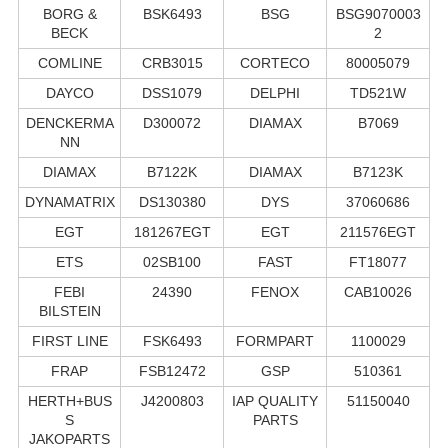
BORG &
BSK6493
BSG
BSG9070003
BECK
2
COMLINE
CRB3015
CORTECO
80005079
DAYCO
DSS1079
DELPHI
TD521W
DENCKERMA
D300072
DIAMAX
B7069
NN
DIAMAX
B7122K
DIAMAX
B7123K
DYNAMATRIX
DS130380
DYS
37060686
EGT
181267EGT
EGT
211576EGT
ETS
02SB100
FAST
FT18077
FEBI
24390
FENOX
CAB10026
BILSTEIN
FIRST LINE
FSK6493
FORMPART
1100029
FRAP
FSB12472
GSP
510361
HERTH+BUS
J4200803
IAP QUALITY
51150040
S
PARTS
JAKOPARTS