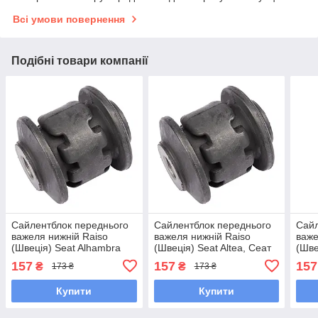
Всі умови повернення
Подібні товари компанії
Сайлентблок переднього
Сайлентблок переднього
Сайл
важеля нижній Raiso
важеля нижній Raiso
важе
(Швеція) Seat Alhambra
(Швеція) Seat Altea, Сеат
(Шве
VAN, Сеат Алхамбра 10-
Альтеа 04- #RL-1K0182E
Сеат
157
157
157
₴
₴
173 ₴
173 ₴
#RL-1K0182E UAYUGMW7
UAQRGLD7
1K0
Купити
Купити