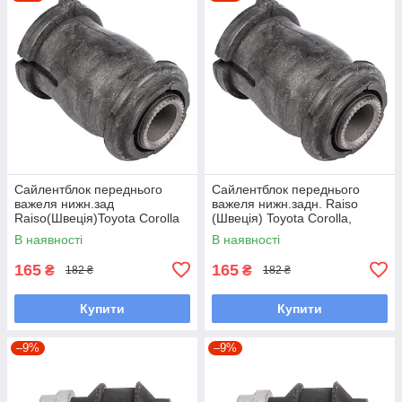
Сайлентблок переднього
Сайлентблок переднього
важеля нижн.зад
важеля нижн.задн. Raiso
Raiso(Швеція)Toyota Corolla
(Швеція) Toyota Corolla,
Station Wagon, Королла#RL-
Тойота Королла #RL-
В наявності
В наявності
486120H UAEMBEN7
486120H UAWXLNR7
165
165
₴
₴
182 ₴
182 ₴
Купити
Купити
–9%
–9%