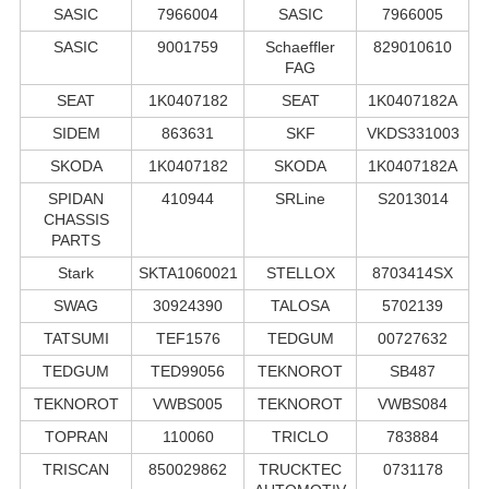
SASIC
7966004
SASIC
7966005
SASIC
9001759
Schaeffler
829010610
FAG
SEAT
1K0407182
SEAT
1K0407182A
SIDEM
863631
SKF
VKDS331003
SKODA
1K0407182
SKODA
1K0407182A
SPIDAN
410944
SRLine
S2013014
CHASSIS
PARTS
Stark
SKTA1060021
STELLOX
8703414SX
SWAG
30924390
TALOSA
5702139
TATSUMI
TEF1576
TEDGUM
00727632
TEDGUM
TED99056
TEKNOROT
SB487
TEKNOROT
VWBS005
TEKNOROT
VWBS084
TOPRAN
110060
TRICLO
783884
TRISCAN
850029862
TRUCKTEC
0731178