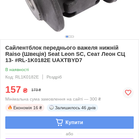
Сайлентблок переднього важеля нижній
Raiso (Швеція) Seat Leon SC, Сеат Леон СЦ
13- #RL-1K0182E UAXTBYD7
В наявності
Код: RL1K0182E
Роздріб
157
₴
173 ₴
Мінімальна сума замовлення на сайті — 300 ₴
Економія
16 ₴
Залишилось
46 днів
Купити
або