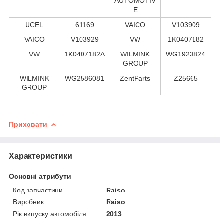
AUTOMOTIV
E
UCEL
61169
VAICO
V103909
VAICO
V103929
VW
1K0407182
VW
1K0407182A
WILMINK
WG1923824
GROUP
WILMINK
WG2586081
ZentParts
Z25665
GROUP
Приховати
Характеристики
Основні атрибути
Код запчастини
Raiso
Виробник
Raiso
Рік випуску автомобіля
2013