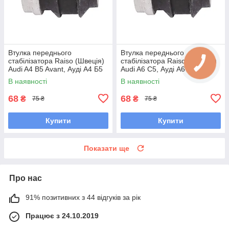
Втулка переднього
Втулка переднього
стабілізатора Raiso (Швеція)
стабілізатора Raiso (Швеція)
Audi A4 B5 Avant, Ауді А4 Б5
Audi A6 C5, Ауді А6 Ц5 #RL-
#RL-411317B UAADJDO7
411317B UATVCHG7
В наявності
В наявності
68
68
₴
₴
75 ₴
75 ₴
Купити
Купити
Показати ще
Про нас
91% позитивних з 44 відгуків за рік
Працює з 24.10.2019