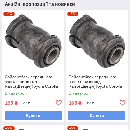
Акційні пропозиції та новинки
–9%
–9%
Сайлентблок переднього
Сайлентблок переднього
важеля нижн.зад
важеля нижн.зад
Raiso(Швеція)Toyota Corolla
Raiso(Швеція)Toyota Corolla
Compact,Тойота
Liftback,Тойота Корола#RL-
В наявності
В наявності
Королла#RL-486120H
486120H UAEMBEN7
UAWXLNR7
165
165
₴
₴
182 ₴
182 ₴
Купити
Купити
–9%
–9%