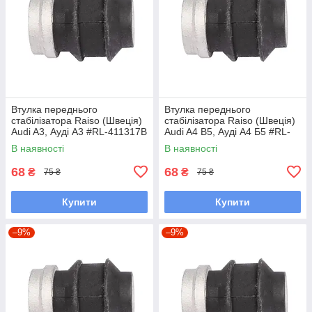
Втулка переднього
Втулка переднього
стабілізатора Raiso (Швеція)
стабілізатора Raiso (Швеція)
Audi A3, Ауді А3 #RL-411317B
Audi A4 B5, Ауді А4 Б5 #RL-
UACKGAU7
411317B UAADJDO7
В наявності
В наявності
68
68
₴
₴
75 ₴
75 ₴
Купити
Купити
–9%
–9%