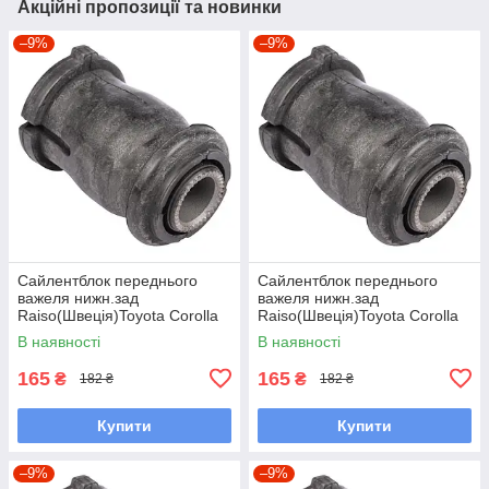
Акційні пропозиції та новинки
–9%
–9%
Сайлентблок переднього
Сайлентблок переднього
важеля нижн.зад
важеля нижн.зад
Raiso(Швеція)Toyota Corolla
Raiso(Швеція)Toyota Corolla
Compact,Тойота
Liftback,Тойота Корола#RL-
В наявності
В наявності
Королла#RL-486120H
486120H UAQUNCG7
UALOLQP7
165
165
₴
₴
182 ₴
182 ₴
Купити
Купити
–9%
–9%