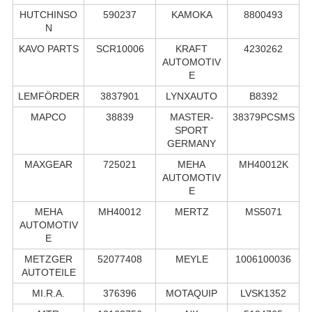
HUTCHINSO
590237
KAMOKA
8800493
N
KAVO PARTS
SCR10006
KRAFT
4230262
AUTOMOTIV
E
LEMFÖRDER
3837901
LYNXAUTO
B8392
MAPCO
38839
MASTER-
38379PCSMS
SPORT
GERMANY
MAXGEAR
725021
MEHA
MH40012K
AUTOMOTIV
E
MEHA
MH40012
MERTZ
MS5071
AUTOMOTIV
E
METZGER
52077408
MEYLE
1006100036
AUTOTEILE
MI.R.A.
376396
MOTAQUIP
LVSK1352