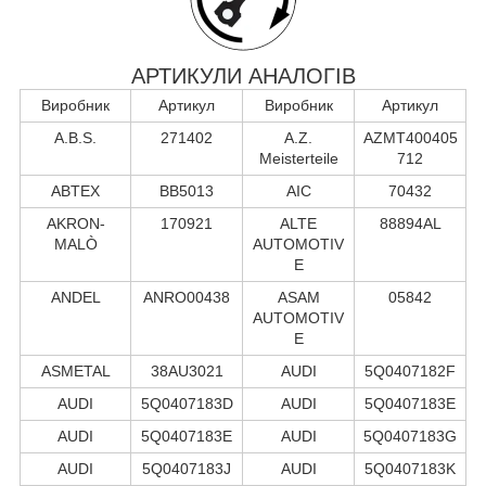
АРТИКУЛИ АНАЛОГІВ
Виробник
Артикул
Виробник
Артикул
A.B.S.
271402
A.Z.
AZMT400405
Meisterteile
712
ABTEX
BB5013
AIC
70432
AKRON-
170921
ALTE
88894AL
MALÒ
AUTOMOTIV
E
ANDEL
ANRO00438
ASAM
05842
AUTOMOTIV
E
ASMETAL
38AU3021
AUDI
5Q0407182F
AUDI
5Q0407183D
AUDI
5Q0407183E
AUDI
5Q0407183E
AUDI
5Q0407183G
AUDI
5Q0407183J
AUDI
5Q0407183K