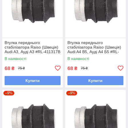
Втулка переднього
Втулка переднього
стабілізатора Raiso (Швеція)
стабілізатора Raiso (Швеція)
Audi A3, Ауді А3 #RL-411317B
Audi A4 B5, Ауді А4 Б5 #RL-
UAXUYQY7
411317B UAHOERV7
В наявності
В наявності
68
68
₴
₴
75 ₴
75 ₴
Купити
Купити
–9%
–9%