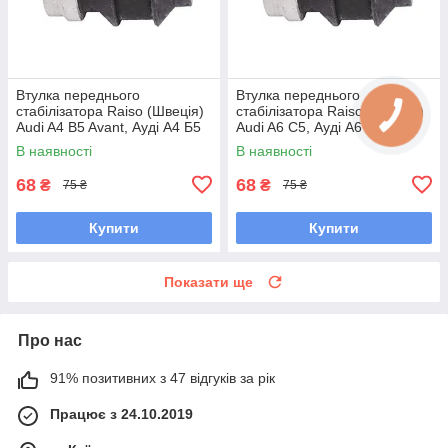
Втулка переднього
Втулка переднього
стабілізатора Raiso (Швеція)
стабілізатора Raiso (Швеція)
Audi A4 B5 Avant, Ауді А4 Б5
Audi A6 C5, Ауді А6 Ц5 #RL-
#RL-411317B UAXZZPG7
411317B UAXZZPG7
В наявності
В наявності
68
68
₴
₴
75 ₴
75 ₴
Купити
Купити
Показати ще
Про нас
91% позитивних з 47 відгуків за рік
Працює з 24.10.2019