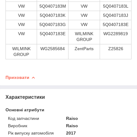
VW
5Q0407183M
VW
5Q0407183L
VW
5Q0407183K
VW
5Q0407183J
VW
5Q0407183G
VW
5Q0407183E
VW
5Q0407183E
WILMINK
WG2289819
GROUP
WILMINK
WG2585684
ZentParts
Z25826
GROUP
Приховати
Характеристики
Основні атрибути
Код запчастини
Raiso
Виробник
Raiso
Рік випуску автомобіля
2017