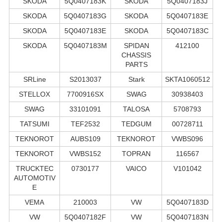
SKODA
5Q0407183K
SKODA
5Q0407183J
SKODA
5Q0407183G
SKODA
5Q0407183E
SKODA
5Q0407183E
SKODA
5Q0407183C
SKODA
5Q0407183M
SPIDAN
412100
CHASSIS
PARTS
SRLine
S2013037
Stark
SKTA1060512
STELLOX
7700916SX
SWAG
30938403
SWAG
33101091
TALOSA
5708793
TATSUMI
TEF2532
TEDGUM
00728711
TEKNOROT
AUBS109
TEKNOROT
VWBS096
TEKNOROT
VWBS152
TOPRAN
116567
TRUCKTEC
0730177
VAICO
V101042
AUTOMOTIV
E
VEMA
210003
VW
5Q0407183D
VW
5Q0407182F
VW
5Q0407183N