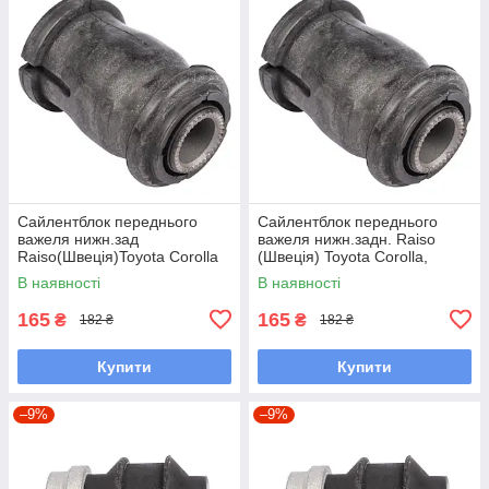
Сайлентблок переднього
Сайлентблок переднього
важеля нижн.зад
важеля нижн.задн. Raiso
Raiso(Швеція)Toyota Corolla
(Швеція) Toyota Corolla,
Station Wagon, Королла#RL-
Тойота Королла #RL-
В наявності
В наявності
486120H UAQUNCG7
486120H UAUBXBS7
165
165
₴
₴
182 ₴
182 ₴
Купити
Купити
–9%
–9%