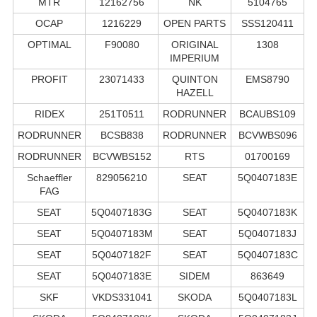
MTR
12162756
NK
5104765
OCAP
1216229
OPEN PARTS
SSS120411
OPTIMAL
F90080
ORIGINAL
1308
IMPERIUM
PROFIT
23071433
QUINTON
EMS8790
HAZELL
RIDEX
251T0511
RODRUNNER
BCAUBS109
RODRUNNER
BCSB838
RODRUNNER
BCVWBS096
RODRUNNER
BCVWBS152
RTS
01700169
Schaeffler
829056210
SEAT
5Q0407183E
FAG
SEAT
5Q0407183G
SEAT
5Q0407183K
SEAT
5Q0407183M
SEAT
5Q0407183J
SEAT
5Q0407182F
SEAT
5Q0407183C
SEAT
5Q0407183E
SIDEM
863649
SKF
VKDS331041
SKODA
5Q0407183L