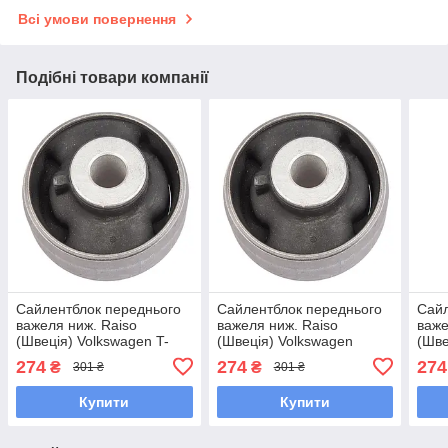
Всі умови повернення
Подібні товари компанії
Сайлентблок переднього
Сайлентблок переднього
Сайл
важеля ниж. Raiso
важеля ниж. Raiso
важе
(Швеція) Volkswagen T-
(Швеція) Volkswagen
(Шве
Roc, Фольксваген Т-Рок
Tiguan, Фольксваген
Tour
274
274
274
₴
₴
301 ₴
301 ₴
#RL-5Q0183D UAYDNWF7
Тігуан #RL-5Q0183D
Тур
UAXJCHU7
UAF
Купити
Купити