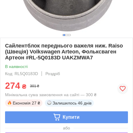
Сайлентблок переднього важеля ниж. Raiso
(Швеція) Volkswagen Arteon, Фольксваген
Артеон #RL-5Q0183D UAKZMWA7
В наявності
Код: RL5Q0183D
Роздріб
274
₴
301 ₴
Мінімальна сума замовлення на сайті — 300 ₴
Економія
27 ₴
Залишилось
46 днів
Купити
або