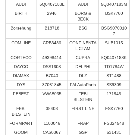
AUDI
5Q0407183L
AUDI
5Q0407183M
BIRTH
2946
BORG &
BSK7760
BECK
Borsehung
B18718
BSG
BSG9070010
7
COMLINE
CRB3486
CONTINENTA
SUB1015
L CTAM
CORTECO
49398414
CUPRA
5Q0407183K
DAYCO
DSS1608
DELPHI
TD1784W
DIAMAX
B7040
DLZ
ST1488
DYS
37061845
FAI AutoParts
SS9309
FEBEST
VWAB035
FEBI
171945
BILSTEIN
FEBI
38403
FIRST LINE
FSK7760
BILSTEIN
FORMPART
1100046
FRAP
FSB24548
GOOM
CAS0367
GSP
531431