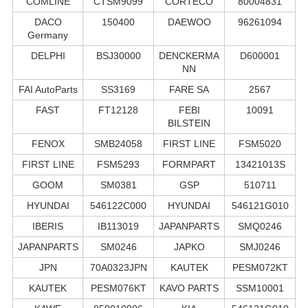
COMLINE
CTSM9099
CORTECO
80004831
DACO
150400
DAEWOO
96261094
Germany
DELPHI
BSJ30000
DENCKERMA
D600001
NN
FAI AutoParts
SS3169
FARE SA
2567
FAST
FT12128
FEBI
10091
BILSTEIN
FENOX
SMB24058
FIRST LINE
FSM5020
FIRST LINE
FSM5293
FORMPART
13421013S
GOOM
SM0381
GSP
510711
HYUNDAI
546122C000
HYUNDAI
546121G010
IBERIS
IB113019
JAPANPARTS
SMQ0246
JAPANPARTS
SM0246
JAPKO
SMJ0246
JPN
70A0323JPN
KAUTEK
PESM072KT
KAUTEK
PESM076KT
KAVO PARTS
SSM10001