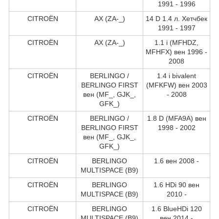
1991 - 1996
CITROËN
AX (ZA-_)
14 D 1.4 л. Хетчбек
1991 - 1997
CITROËN
AX (ZA-_)
1.1 i (MFHDZ,
MFHFX) вен 1996 -
2008
CITROËN
BERLINGO /
1.4 i bivalent
BERLINGO FIRST
(MFKFW) вен 2003
вен (MF_, GJK_,
- 2008
GFK_)
CITROËN
BERLINGO /
1.8 D (MFA9A) вен
BERLINGO FIRST
1998 - 2002
вен (MF_, GJK_,
GFK_)
CITROËN
BERLINGO
1.6 вен 2008 -
MULTISPACE (B9)
CITROËN
BERLINGO
1.6 HDi 90 вен
MULTISPACE (B9)
2010 -
CITROËN
BERLINGO
1.6 BlueHDi 120
MULTISPACE (B9)
вен 2014 -