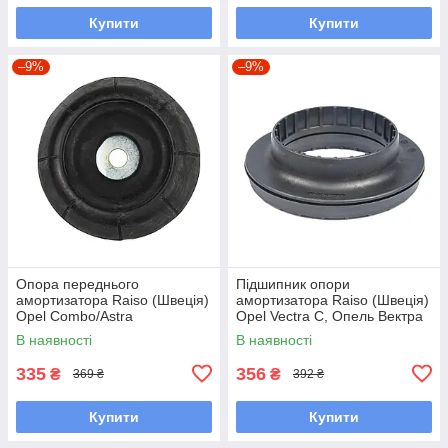
Купити
Купити
–9%
–9%
Опора переднього
Підшипник опори
амортизатора Raiso (Швеція)
амортизатора Raiso (Швеція)
Opel Combo/Astra
Opel Vectra С, Опель Вектра
G/Corsa/Vectra B #RС02052
Ц 02- #RC01036 UATDEXW7
В наявності
В наявності
UAOHREJ7
335
356
₴
₴
369 ₴
392 ₴
Купити
Купити