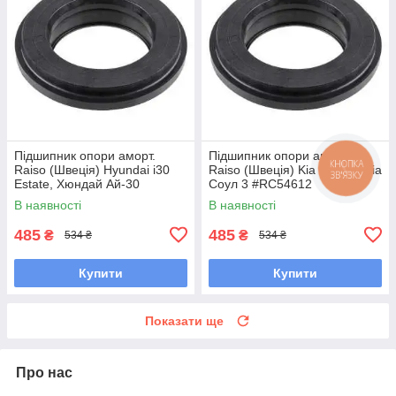
Підшипник опори аморт.
Підшипник опори аморт.
Raiso (Швеція) Hyundai i30
Raiso (Швеція) Kia Soul III, Кіа
КНОПКА
ЗВ'ЯЗКУ
Estate, Хюндай Ай-30
Соул 3 #RC54612
Універсал #RC54612
UAGAHNV7
В наявності
В наявності
UACFIAN7
485
485
₴
₴
534 ₴
534 ₴
Купити
Купити
Показати ще
Про нас