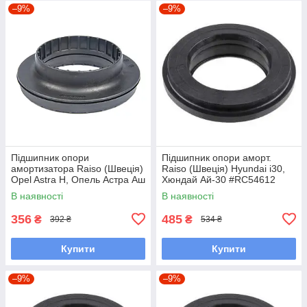
–9%
–9%
Підшипник опори
Підшипник опори аморт.
амортизатора Raiso (Швеція)
Raiso (Швеція) Hyundai i30,
Opel Astra H, Опель Астра Аш
Хюндай Ай-30 #RC54612
04- #RC01036 UAHNDSZ7
UASHXBY7
В наявності
В наявності
356
485
₴
₴
392 ₴
534 ₴
Купити
Купити
–9%
–9%