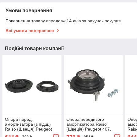
Умови повернення
Повернення товару впродовж 14 днів за рахунок покупця
Всі умови повернення
Подібні товари компанії
Опора перед.
Опора переднього
Опор
амортизатора (з підш.)
амортизатора Raiso
амор
Raiso (Швеція) Peugeot
(Швеція) Peugeot 407,
Rais
3008 Van, Пежо 3008 Ван
Пежо 407 04 - #RC01929
5008
644
776
644