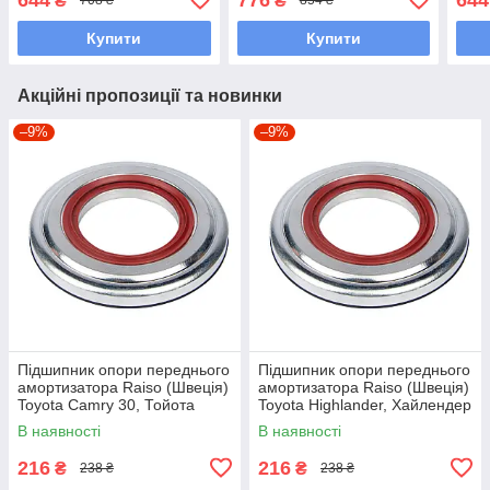
₴
₴
708 ₴
854 ₴
09 - #RC01023 UAZYPET7
UAWQUXV7
#RC
Купити
Купити
Акційні пропозиції та новинки
–9%
–9%
Підшипник опори переднього
Підшипник опори переднього
амортизатора Raiso (Швеція)
амортизатора Raiso (Швеція)
Toyota Camry 30, Тойота
Toyota Highlander, Хайлендер
Кармі 01-06 #RC63014
00-07 #RC63014 UAJAZWO7
В наявності
В наявності
UAXQDCY7
216
216
₴
₴
238 ₴
238 ₴