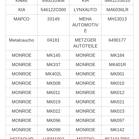
KAWE
850010906
KIA
546121G010
KIA
546122C000
LYNXAUTO
MA5036LR
MAPCO
33149
MEHA
MH13013
AUTOMOTIV
E
Metalcaucho
04181
METZGER
6490177
AUTOTEILE
MONROE
MK145
MONROE
MK184
MONROE
MK337
MONROE
MK401R
MONROE
MK402L
MONROE
MK001
MONROE
MK008
MONROE
MK010
MONROE
MK011
MONROE
MK012
MONROE
MK019
MONROE
MK021
MONROE
MK022
MONROE
MK023
MONROE
MK096
MONROE
MK097
MONROE
MK098
MONROE
MK142
MOTAQUIP
LVSM1002
MOTRIO
8671017956