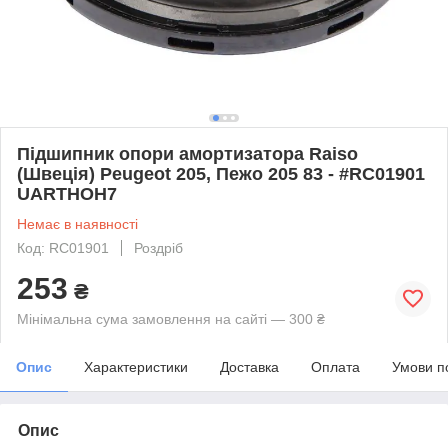
Підшипник опори амортизатора Raiso
(Швеція) Peugeot 205, Пежо 205 83 - #RC01901
UARTHOH7
Немає в наявності
Код: RC01901
Роздріб
253
₴
Мінімальна сума замовлення на сайті — 300 ₴
Опис
Характеристики
Доставка
Оплата
Умови п
Опис