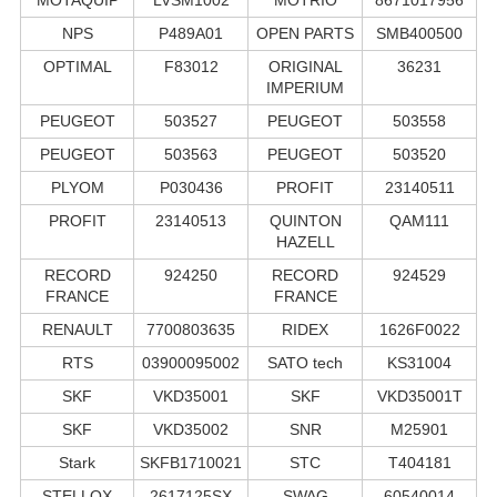
NPS
P489A01
OPEN PARTS
SMB400500
OPTIMAL
F83012
ORIGINAL
36231
IMPERIUM
PEUGEOT
503527
PEUGEOT
503558
PEUGEOT
503563
PEUGEOT
503520
PLYOM
P030436
PROFIT
23140511
PROFIT
23140513
QUINTON
QAM111
HAZELL
RECORD
924250
RECORD
924529
FRANCE
FRANCE
RENAULT
7700803635
RIDEX
1626F0022
RTS
03900095002
SATO tech
KS31004
SKF
VKD35001
SKF
VKD35001T
SKF
VKD35002
SNR
M25901
Stark
SKFB1710021
STC
T404181
STELLOX
2617125SX
SWAG
60540014