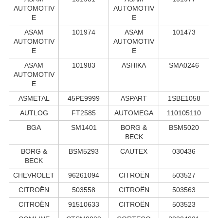
AUTOMOTIV
AUTOMOTIV
E
E
ASAM
101974
ASAM
101473
AUTOMOTIV
AUTOMOTIV
E
E
ASAM
101983
ASHIKA
SMA0246
AUTOMOTIV
E
ASMETAL
45PE9999
ASPART
1SBE1058
AUTLOG
FT2585
AUTOMEGA
110105110
BGA
SM1401
BORG &
BSM5020
BECK
BORG &
BSM5293
CAUTEX
030436
BECK
CHEVROLET
96261094
CITROËN
503527
CITROËN
503558
CITROËN
503563
CITROËN
91510633
CITROËN
503523