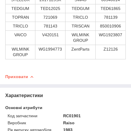
TEDGUM
TED12025
TEDGUM
TED61865
TOPRAN
721069
TRICLO
781139
TRICLO
781143
TRISCAN
850010906
VAICO
V420151
WILMINK
WG1923807
GROUP
WILMINK
WG1994773
ZentParts
Z12126
GROUP
Приховати
Характеристики
Основні атрибути
Код запчастини
RC01901
Виробник
Raiso
Рік випуску автомобіля
1983